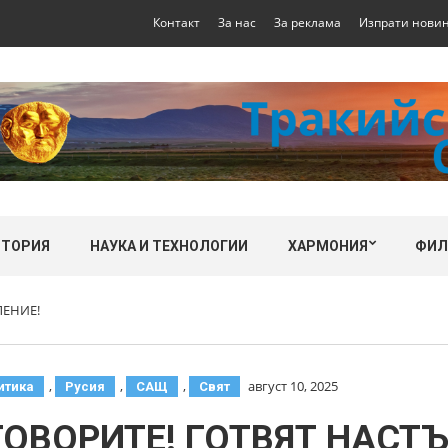
Контакт
За нас
За реклама
Изпрати нови
СТОРИЯ
НАУКА И ТЕХНОЛОГИИ
ХАРМОНИЯ
ФИ
ЛЕНИЕ!
,
,
,
август 10, 2025
итика
Русия
САЩ
Свят
ОВОРИТЕ! ГОТВЯТ НАСТ