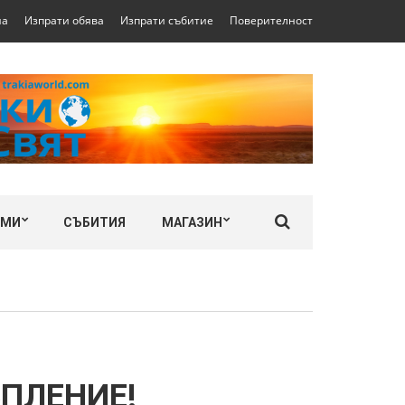
на
Изпрати обява
Изпрати събитие
Поверителност
ЛМИ
СЪБИТИЯ
МАГАЗИН
ЪПЛЕНИЕ!