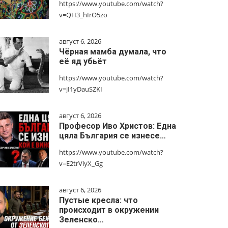
https://www.youtube.com/watch?
v=QH3_hIrO5zo
август 6, 2026
Чёрная мамба думала, что
её яд убьёт
https://www.youtube.com/watch?
v=jI1yDauSZKI
август 6, 2026
Професор Иво Христов: Една
цяла България се изнесе…
https://www.youtube.com/watch?
v=E2trVlyX_Gg
август 6, 2026
Пустые кресла: что
происходит в окружении
Зеленско…