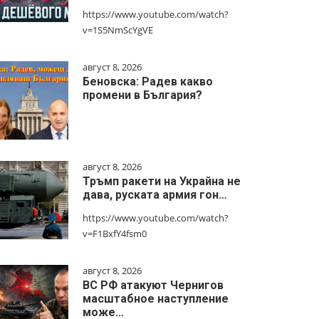
https://www.youtube.com/watch?
v=1S5NmScYgVE
август 8, 2026
Беновска: Радев какво
промени в България?
август 8, 2026
Тръмп ракети на Украйна не
дава, руската армия гон…
https://www.youtube.com/watch?
v=F1BxfY4fsm0
август 8, 2026
ВС РФ атакуют Чернигов
масштабное наступление
може…