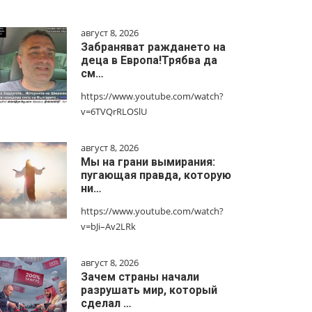
август 8, 2026
Забраняват раждането на
деца в Европа!Трябва да
см…
https://www.youtube.com/watch?
v=6TVQrRLOSlU
август 8, 2026
Мы на грани вымирания:
пугающая правда, которую
ни…
https://www.youtube.com/watch?
v=bJi–Av2LRk
август 8, 2026
Зачем страны начали
разрушать мир, который
сделал …