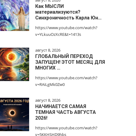
август 8, 2026
Как МЫСЛИ
материализуются?
Синхроничность Карла Юн…
https://www.youtube.com/watch?
v=YLkuuOzXcRE&t=1413s
август 8, 2026
ГЛОБАЛЬНЫЙ ПЕРЕХОД
ЗАПУЩЕН! ЭТОТ МЕСЯЦ ДЛЯ
МНОГИХ …
https://www.youtube.com/watch?
v=RAiLgMk0Zw0
август 8, 2026
НАЧИНАЕТСЯ САМАЯ
ТЕМНАЯ ЧАСТЬ АВГУСТА
2026!
https://www.youtube.com/watch?
v=5KKHSHD9hbs