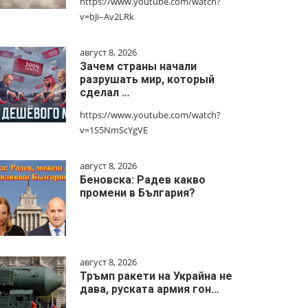
https://www.youtube.com/watch?
v=bJi–Av2LRk
август 8, 2026
Зачем страны начали
разрушать мир, который
сделал …
https://www.youtube.com/watch?
v=1S5NmScYgVE
август 8, 2026
Беновска: Радев какво
промени в България?
август 8, 2026
Тръмп ракети на Украйна не
дава, руската армия гон…