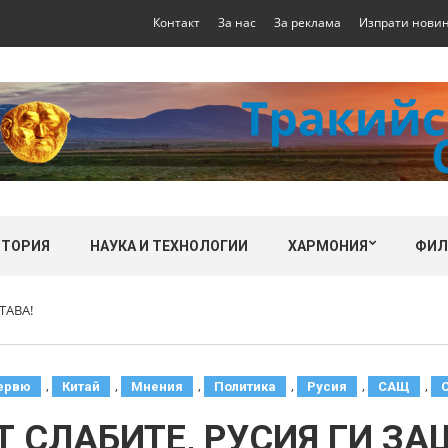
Контакт
За нас
За реклама
Изпрати нови
СТОРИЯ
НАУКА И ТЕХНОЛОГИИ
ХАРМОНИЯ
ФИ
ТАВА!
,
,
,
,
,
,
ервю
Китай
Мнения
Политика
Русия
САЩ
 СЛАБИТЕ, РУСИЯ ГИ ЗА