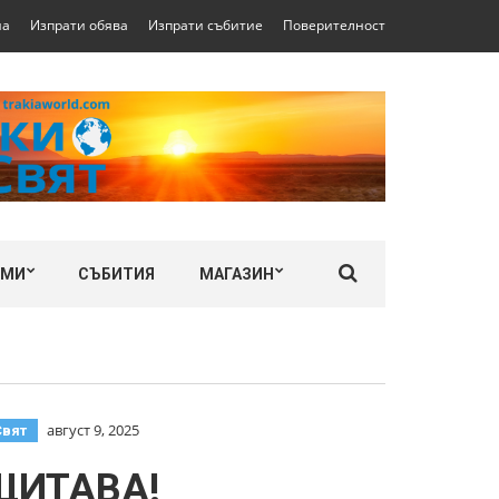
на
Изпрати обява
Изпрати събитие
Поверителност
ЛМИ
СЪБИТИЯ
МАГАЗИН
август 9, 2025
Свят
ЩИТАВА!