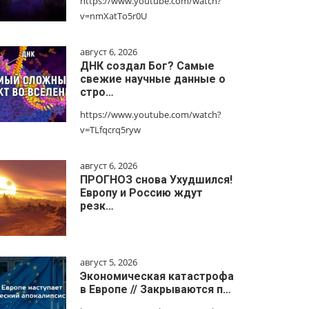
https://www.youtube.com/watch?
v=nmXatTo5r0U
август 6, 2026
ДНК создал Бог? Самые
свежие научные данные о
стро…
https://www.youtube.com/watch?
v=TLfqcrq5ryw
август 6, 2026
ПРОГНОЗ снова Ухудшился!
Европу и Россию ждут
резк…
август 5, 2026
Экономическая катастрофа
в Европе // Закрываются п…