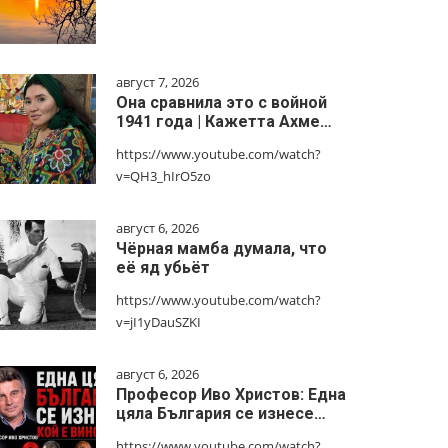
август 7, 2026
Она сравнила это с войной
1941 года | Кажетта Ахме…
https://www.youtube.com/watch?
v=QH3_hIrO5zo
август 6, 2026
Чёрная мамба думала, что
её яд убьёт
https://www.youtube.com/watch?
v=jI1yDauSZKI
август 6, 2026
Професор Иво Христов: Една
цяла България се изнесе…
https://www.youtube.com/watch?