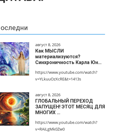
оследни
август 8, 2026
Как МЫСЛИ
материализуются?
Синхроничность Карла Юн…
https://www.youtube.com/watch?
v=YLkuuOzXcRE&t=1413s
август 8, 2026
ГЛОБАЛЬНЫЙ ПЕРЕХОД
ЗАПУЩЕН! ЭТОТ МЕСЯЦ ДЛЯ
МНОГИХ …
https://www.youtube.com/watch?
v=RAiLgMk0Zw0