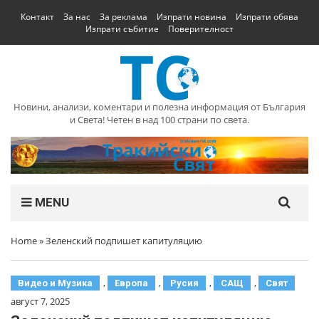
Контакт
За нас
За реклама
Изпрати новина
Изпрати обява
Изпрати събитие
Поверителност
Новини, анализи, коментари и полезна информация от България
и Света! Четен в над 100 страни по света.
MENU
Home
»
Зеленский подпишет капитуляцию
,
,
,
,
Видео и Музика
Европа
Русия
САЩ
Свят
август 7, 2025