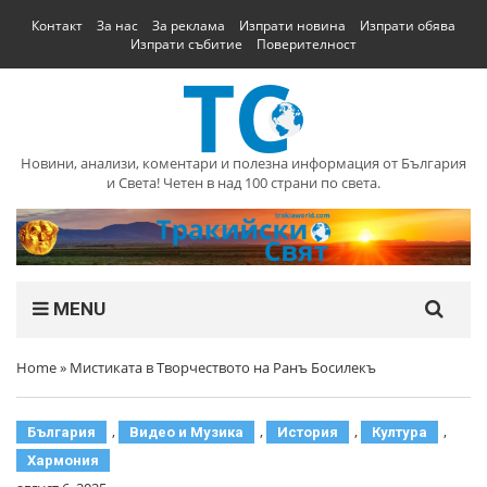
Контакт
За нас
За реклама
Изпрати новина
Изпрати обява
Изпрати събитие
Поверителност
Новини, анализи, коментари и полезна информация от България
и Света! Четен в над 100 страни по света.
MENU
Home
»
Мистиката в Творчеството на Ранъ Босилекъ
,
,
,
,
България
Видео и Музика
История
Култура
Хармония