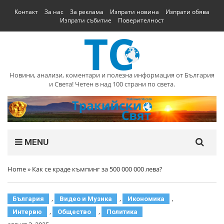
Контакт
За нас
За реклама
Изпрати новина
Изпрати обява
Изпрати събитие
Поверителност
Новини, анализи, коментари и полезна информация от България
и Света! Четен в над 100 страни по света.
MENU
Home
»
Как се краде къмпинг за 500 000 000 лева?
,
,
,
България
Видео и Музика
Икономика
,
,
Интервю
Общество
Политика