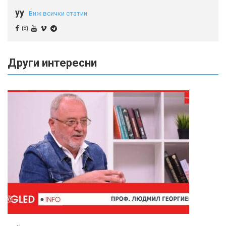
yy
Виж всички статии
Други интересни