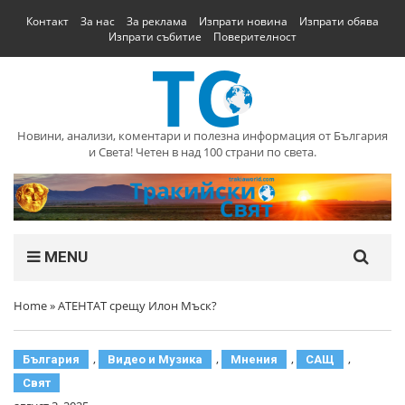
Контакт
За нас
За реклама
Изпрати новина
Изпрати обява
Изпрати събитие
Поверителност
Новини, анализи, коментари и полезна информация от България
и Света! Четен в над 100 страни по света.
MENU
Home
»
АТЕНТАТ срещу Илон Мъск?
,
,
,
,
България
Видео и Музика
Мнения
САЩ
Свят