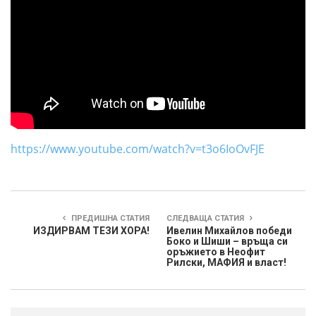
https://www.youtube.com/watch?v=t3o6IoOvFJE
ПРЕДИШНА СТАТИЯ
СЛЕДВАЩА СТАТИЯ
ИЗДИРВАМ ТЕЗИ ХОРА!
Ивелин Михайлов победи
Боко и Шиши – връща си
оръжието в Неофит
Рилски, МАФИЯ и власт!