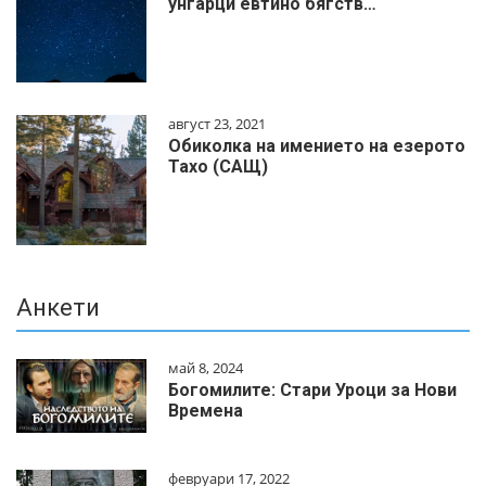
унгарци евтино бягств…
август 23, 2021
Обиколка на имението на езерото
Тахо (САЩ)
Анкети
май 8, 2024
Богомилите: Стари Уроци за Нови
Времена
февруари 17, 2022