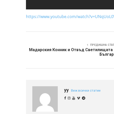
https://www.youtube.com/watch?v=UNqUoL0
ПРЕДИШНА СТА
Мадарския Конник и Отвъд Светилищата 
Българ
yy
Виж всички статии