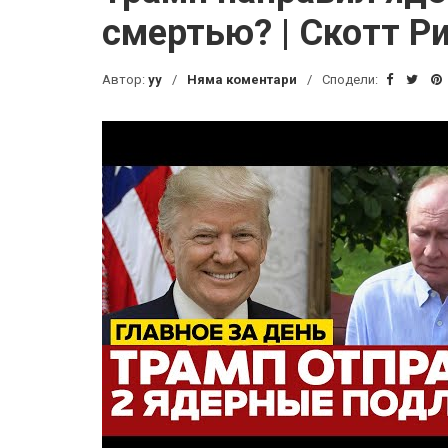
смертью? | Скотт Р
Автор:
yy
Няма коментари
Сподели: