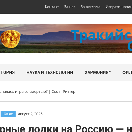
Контакт
За нас
За реклама
Изпрати нови
СТОРИЯ
НАУКА И ТЕХНОЛОГИИ
ХАРМОНИЯ
ФИ
чалась игра со смертью? | Скотт Риттер
,
август 2, 2025
Свят
рные лодки на Россию — н