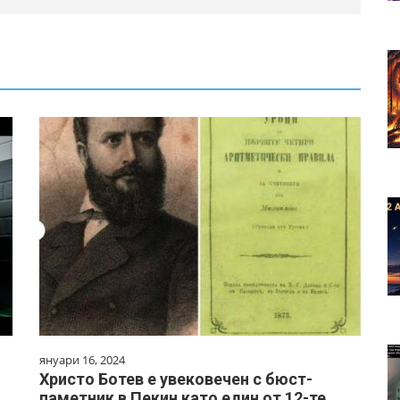
януари 16, 2024
Христо Ботев е увековечен с бюст-
а
паметник в Пекин като един от 12-те