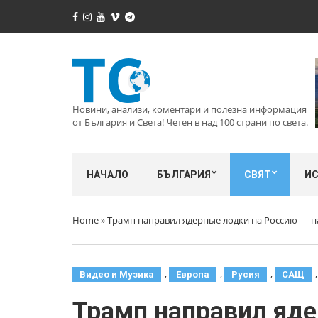
Новини, анализи, коментари и полезна информация
от България и Света! Четен в над 100 страни по света.
НАЧАЛО
БЪЛГАРИЯ
СВЯТ
И
Home
»
Трамп направил ядерные лодки на Россию — на
,
,
,
Видео и Музика
Европа
Русия
САЩ
Трамп направил яде