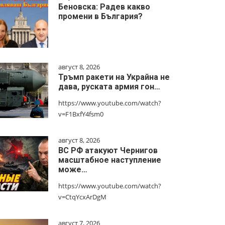
Беновска: Радев какво
промени в България?
август 8, 2026
Тръмп ракети на Украйна не
дава, руската армия гон…
https://www.youtube.com/watch?
v=F1BxfY4fsm0
август 8, 2026
ВС РФ атакуют Чернигов
масштабное наступление
може…
https://www.youtube.com/watch?
v=CtqYcxArDgM
август 7, 2026