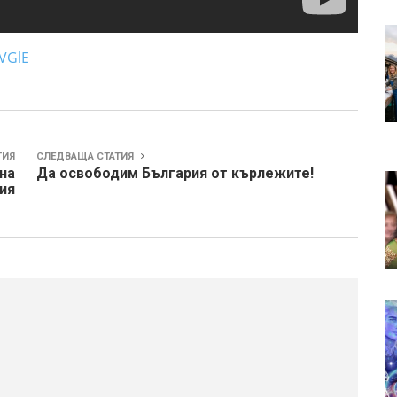
VGlE
ТИЯ
СЛЕДВАЩА СТАТИЯ
на
Да освободим България от кърлежите!
ия