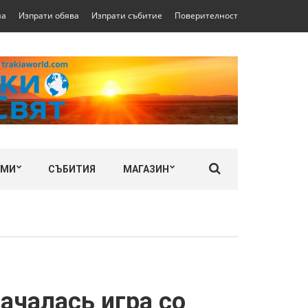
на
Изпрати обява
Изпрати събитие
Поверителност
ЛМИ
СЪБИТИЯ
МАГАЗИН
ачалась игра со