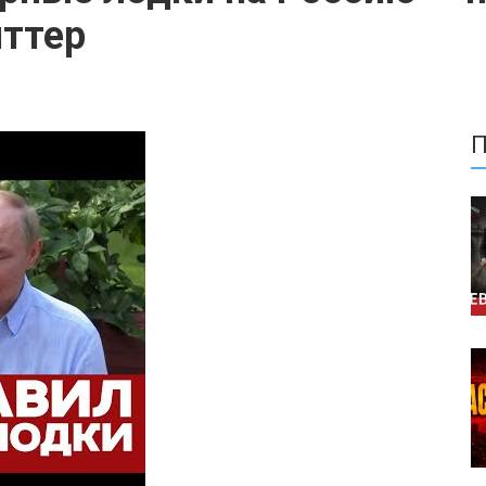
иттер
П