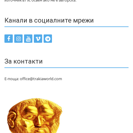
източникът ѝ, освен ако не е авторска.
Канали в социалните мрежи
За контакти
Е-поща: office@trakiaworld.com