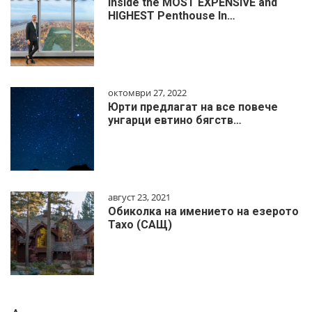
Inside the MOST EXPENSIVE and
HIGHEST Penthouse In…
октомври 27, 2022
Юрти предлагат на все повече
унгарци евтино бягств…
август 23, 2021
Обиколка на имението на езерото
Тахо (САЩ)