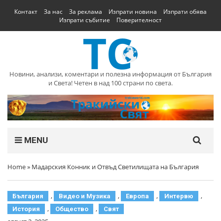
Контакт
За нас
За реклама
Изпрати новина
Изпрати обява
Изпрати събитие
Поверителност
Новини, анализи, коментари и полезна информация от България
и Света! Четен в над 100 страни по света.
MENU
Home
»
Мадарския Конник и Отвъд Светилищата на България
,
,
,
,
България
Видео и Музика
Европа
Интервю
,
,
История
Общество
Свят