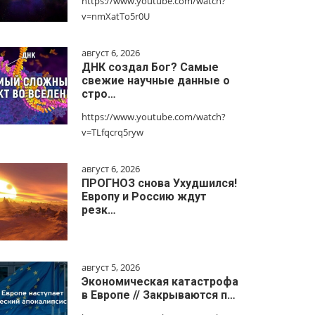
https://www.youtube.com/watch?
v=nmXatTo5r0U
август 6, 2026
ДНК создал Бог? Самые
свежие научные данные о
стро…
https://www.youtube.com/watch?
v=TLfqcrq5ryw
август 6, 2026
ПРОГНОЗ снова Ухудшился!
Европу и Россию ждут
резк…
август 5, 2026
Экономическая катастрофа
в Европе // Закрываются п…