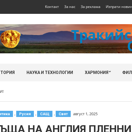
Контакт
За нас
За реклама
Изпрати нови
СТОРИЯ
НАУКА И ТЕХНОЛОГИИ
ХАРМОНИЯ
ФИ
И!
,
,
,
август 1, 2025
итика
Русия
САЩ
Свят
РЪЩА НА АНГЛИЯ ПЛЕННИ