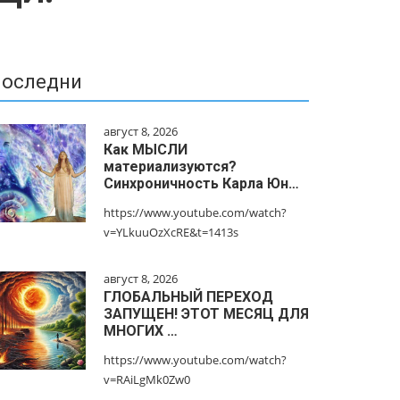
оследни
август 8, 2026
Как МЫСЛИ
материализуются?
Синхроничность Карла Юн…
https://www.youtube.com/watch?
v=YLkuuOzXcRE&t=1413s
август 8, 2026
ГЛОБАЛЬНЫЙ ПЕРЕХОД
ЗАПУЩЕН! ЭТОТ МЕСЯЦ ДЛЯ
МНОГИХ …
https://www.youtube.com/watch?
v=RAiLgMk0Zw0