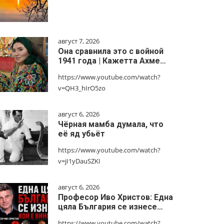
август 7, 2026
Она сравнила это с войной
1941 года | Кажетта Ахме…
https://www.youtube.com/watch?
v=QH3_hIrO5zo
август 6, 2026
Чёрная мамба думала, что
её яд убьёт
https://www.youtube.com/watch?
v=jI1yDauSZKI
август 6, 2026
Професор Иво Христов: Една
цяла България се изнесе…
https://www.youtube.com/watch?