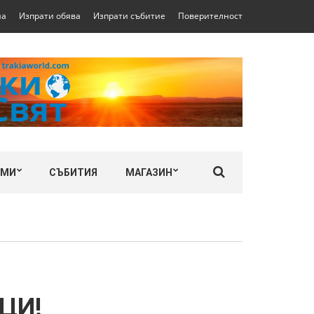
на
Изпрати обява
Изпрати събитие
Поверителност
ЛМИ
СЪБИТИЯ
МАГАЗИН
ЦИ!