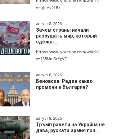
https://www.youtube.com/watch?
v=bJi–Av2LRk
август 8, 2026
Зачем страны начали
разрушать мир, который
сделал …
https://www.youtube.com/watch?
v=1S5NmScYgVE
август 8, 2026
Беновска: Радев какво
промени в България?
август 8, 2026
Тръмп ракети на Украйна не
дава, руската армия гон…