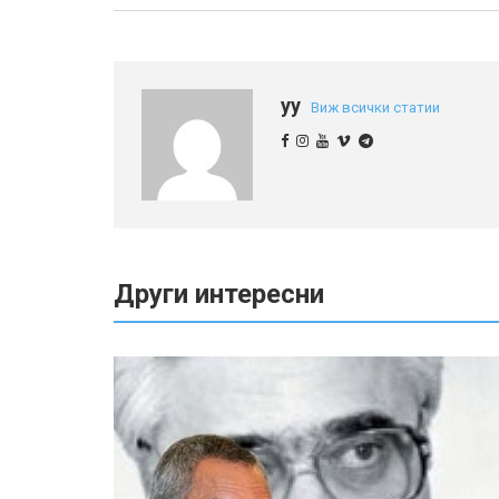
yy
Виж всички статии
Други интересни