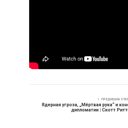
ПРЕДИШНА СТА
Ядерная угроза, „Мёртвая рука“ и ко
дипломатии | Скотт Ритт