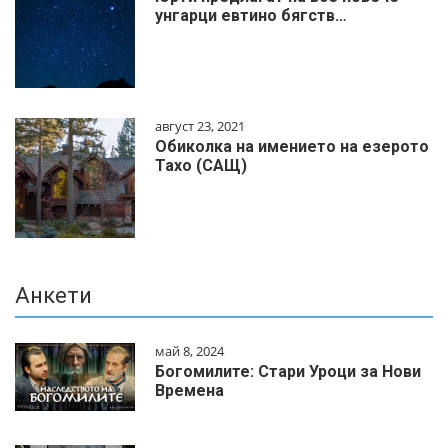
унгарци евтино бягств…
август 23, 2021
Обиколка на имението на езерото
Тахо (САЩ)
Анкети
май 8, 2024
Богомилите: Стари Уроци за Нови
Времена