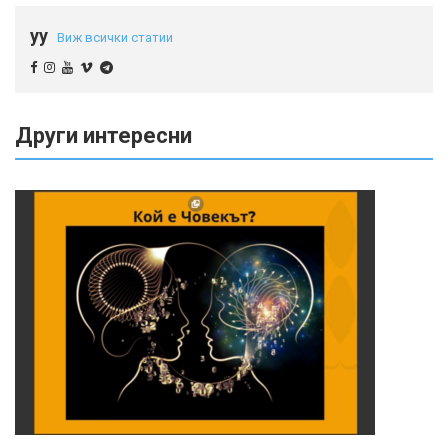
yy
Виж всички статии
Други интересни