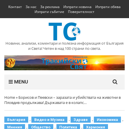
Контакт
За нас
За реклама
Изпрати новина
Изпрати обява
Изпрати събитие
Поверителност
Новини, анализи, коментари и полезна информация от България
и Света! Четен в над 100 страни по света.
MENU
Home
»
Борисов и Пеевски – заразата и убийствата на животни в
Пловдив продължава! Държавата е в колапс…
,
,
,
,
България
Видео и Музика
Здраве
Икономика
,
,
,
Мнения
Общество
Политика
Хармония