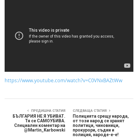
https://www.youtube.com/watch?v=C0VNxBAZtWw
ПРЕДИШНА СТАТИЯ
СЛЕДВАЩА СТАТИЯ
БЪЛГАРИЯ НЕ Я УБИВАТ.
Полицията срещу народа,
Тя се САМОУБИВА.
от този народ се хранят
Специален коментар на
политици, чиновници,
‪@Martin_Karbowski‬
прокурори, съдии и
полиция, народе-е-е!