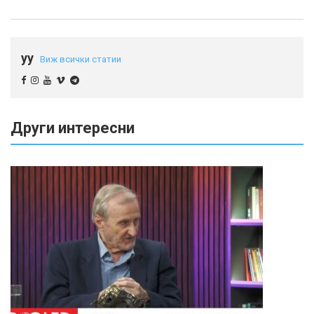
yy
Виж всички статии
Други интересни