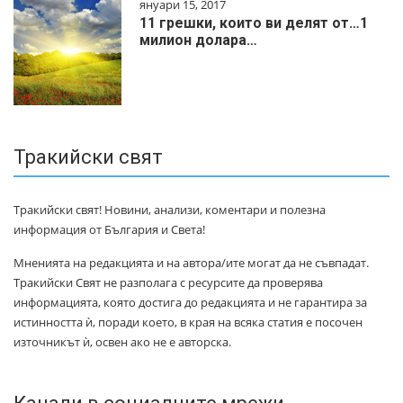
януари 15, 2017
11 грешки, които ви делят от…1
милиoн дoлapa…
Тракийски свят
Тракийски свят! Новини, анализи, коментари и полезна
информация от България и Света!
Мненията на редакцията и на автора/ите могат да не съвпадат.
Тракийски Свят не разполага с ресурсите да проверява
информацията, която достига до редакцията и не гарантира за
истинността ѝ, поради което, в края на всяка статия е посочен
източникът ѝ, освен ако не е авторска.