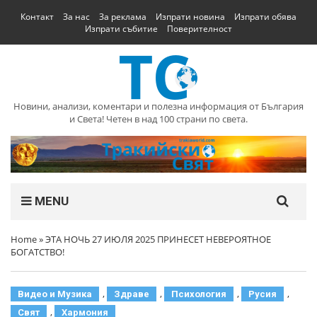
Контакт
За нас
За реклама
Изпрати новина
Изпрати обява
Изпрати събитие
Поверителност
Новини, анализи, коментари и полезна информация от България
и Света! Четен в над 100 страни по света.
MENU
Home
»
ЭТА НОЧЬ 27 ИЮЛЯ 2025 ПРИНЕСЕТ НЕВЕРОЯТНОЕ
БОГАТСТВО!
,
,
,
,
Видео и Музика
Здраве
Психология
Русия
,
Свят
Хармония