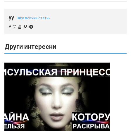
yy
Виж всички статии
Други интересни