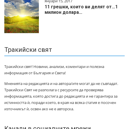
януари 15, 2017
11 грешки, които ви делят от…1
милиoн дoлapa…
Тракийски свят
Тракийски свят! Новини, анализи, коментари и полезна
информация от България и Света!
Мненията на редакцията и на автора/ите могат да не съвпадат.
Тракийски Свят не разполага с ресурсите да проверява
информацията, която достига до редакцията и не гарантира за
истинността ѝ, поради което, в края на всяка статия е посочен
източникът ѝ, освен ако не е авторска.
Канали в социалните мрежи