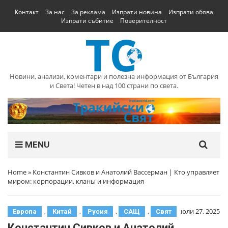
Контакт
За нас
За реклама
Изпрати новина
Изпрати обява
Изпрати събитие
Поверителност
Новини, анализи, коментари и полезна информация от България
и Света! Четен в над 100 страни по света.
MENU
Home
»
Константин Сивков и Анатолий Вассерман | Кто управляет
миром: корпорации, кланы и информация
,
,
,
,
юли 27, 2025
Европа
Китай
Русия
САЩ
Свят
Константин Сивков и Анатолий