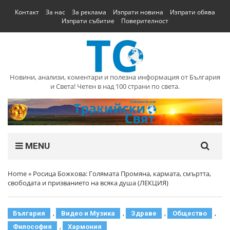
Контакт
За нас
За реклама
Изпрати новина
Изпрати обява
Изпрати събитие
Поверителност
Новини, анализи, коментари и полезна информация от България
и Света! Четен в над 100 страни по света.
MENU
Home
»
Росица Божкова: Голямата Промяна, кармата, смъртта,
свободата и призванието на всяка душа (ЛЕКЦИЯ)
,
,
,
,
България
Видео и Музика
Здраве
Общество
,
Философия
Хармония