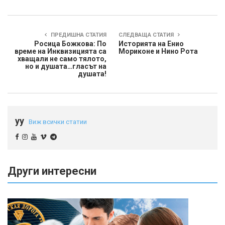
ПРЕДИШНА СТАТИЯ
СЛЕДВАЩА СТАТИЯ
Росица Божкова: По
Историята на Енио
време на Инквизицията са
Мориконе и Нино Рота
хващали не само тялото,
но и душата…гласът на
душата!
yy
Виж всички статии
Други интересни