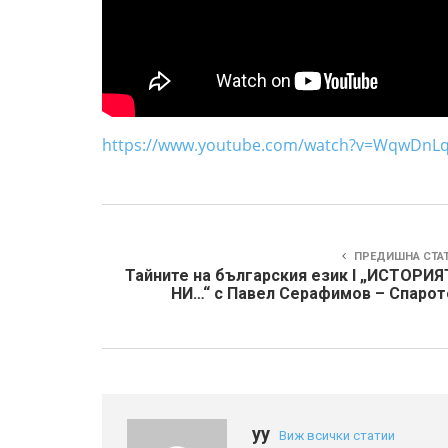
https://www.youtube.com/watch?v=WqwDnLq
ПРЕДИШНА СТА
Тайните на българския език I „ИСТОРИЯ
НИ…“ с Павел Серафимов – Спарот
yy
Виж всички статии