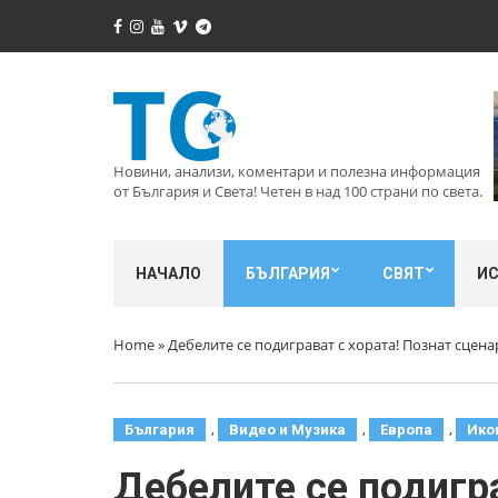
Новини, анализи, коментари и полезна информация
от България и Света! Четен в над 100 страни по света.
НАЧАЛО
БЪЛГАРИЯ
СВЯТ
И
Home
»
Дебелите се подиграват с хората! Познат сцен
,
,
,
България
Видео и Музика
Европа
Ико
Дебелите се подигра