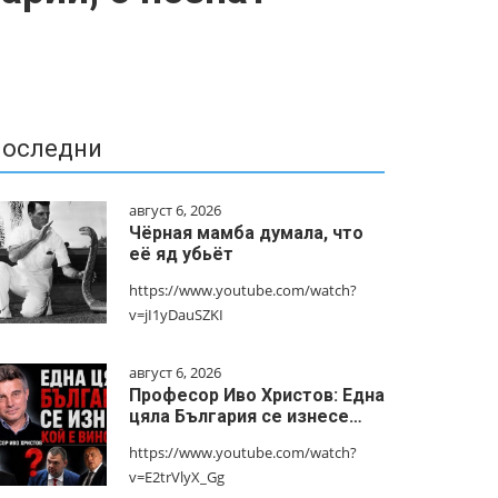
оследни
август 6, 2026
Чёрная мамба думала, что
её яд убьёт
https://www.youtube.com/watch?
v=jI1yDauSZKI
август 6, 2026
Професор Иво Христов: Една
цяла България се изнесе…
https://www.youtube.com/watch?
v=E2trVlyX_Gg