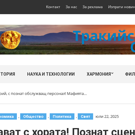
Контакт
За нас
За реклама
Изпрати нови
СТОРИЯ
НАУКА И ТЕХНОЛОГИИ
ХАРМОНИЯ
ФИ
арий, с познат обслужващ персонал! Мафията…
,
,
,
юли 22, 2025
номика
Общество
Политика
Свят
ват с хората! Познат сцен