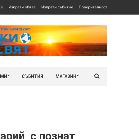
на
Изпрати обява
Изпрати събитие
Поверителност
ЛМИ
СЪБИТИЯ
МАГАЗИН
арий, с познат