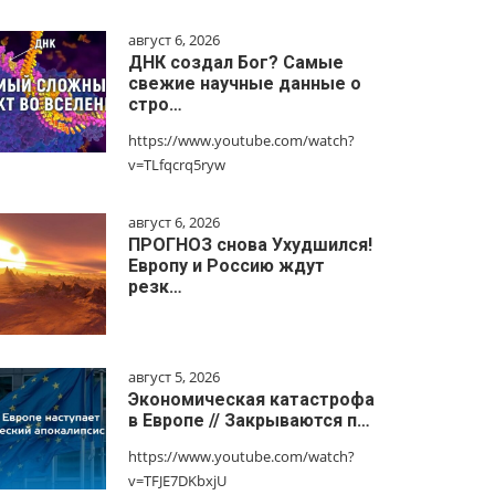
август 6, 2026
ДНК создал Бог? Самые
свежие научные данные о
стро…
https://www.youtube.com/watch?
v=TLfqcrq5ryw
август 6, 2026
ПРОГНОЗ снова Ухудшился!
Европу и Россию ждут
резк…
август 5, 2026
Экономическая катастрофа
в Европе // Закрываются п…
https://www.youtube.com/watch?
v=TFJE7DKbxjU