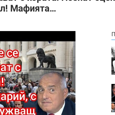
л! Мафията…
П