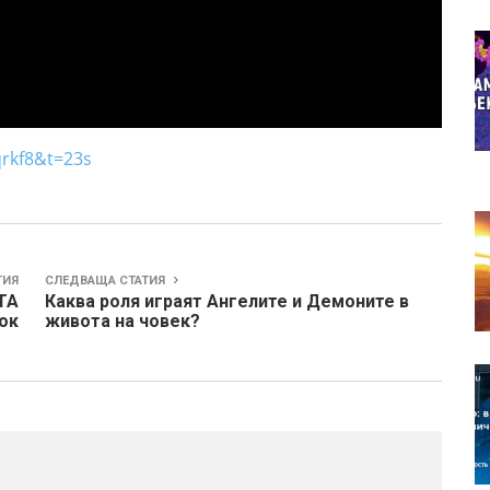
rkf8&t=23s
ТИЯ
СЛЕДВАЩА СТАТИЯ
ТА
Каква роля играят Ангелите и Демоните в
ок
живота на човек?