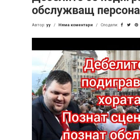
обслужващ персона
Автор:
yy
Няма коментари
Сподели: