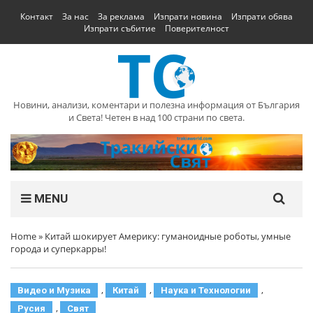
Контакт
За нас
За реклама
Изпрати новина
Изпрати обява
Изпрати събитие
Поверителност
Новини, анализи, коментари и полезна информация от България
и Света! Четен в над 100 страни по света.
MENU
Home
»
Китай шокирует Америку: гуманоидные роботы, умные
города и суперкарры!
,
,
,
Видео и Музика
Китай
Наука и Технологии
,
Русия
Свят