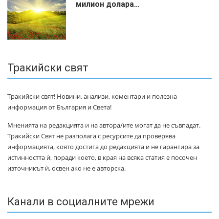
милиoн дoлapa…
Тракийски свят
Тракийски свят! Новини, анализи, коментари и полезна
информация от България и Света!
Мненията на редакцията и на автора/ите могат да не съвпадат.
Тракийски Свят не разполага с ресурсите да проверява
информацията, която достига до редакцията и не гарантира за
истинността ѝ, поради което, в края на всяка статия е посочен
източникът ѝ, освен ако не е авторска.
Канали в социалните мрежи