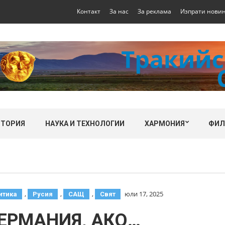
Контакт
За нас
За реклама
Изпрати нови
СТОРИЯ
НАУКА И ТЕХНОЛОГИИ
ХАРМОНИЯ
ФИ
,
,
,
юли 17, 2025
итика
Русия
САЩ
Свят
ЕРМАНИЯ, АКО…