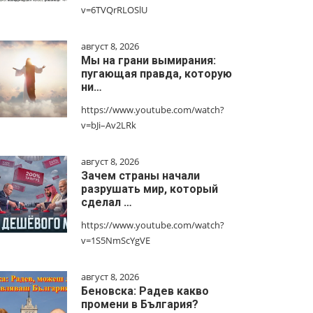
v=6TVQrRLOSlU
август 8, 2026
Мы на грани вымирания:
пугающая правда, которую
ни…
https://www.youtube.com/watch?
v=bJi–Av2LRk
август 8, 2026
Зачем страны начали
разрушать мир, который
сделал …
https://www.youtube.com/watch?
v=1S5NmScYgVE
август 8, 2026
Беновска: Радев какво
промени в България?