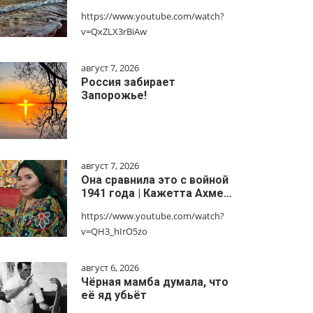
https://www.youtube.com/watch?
v=QxZLX3rBiAw
август 7, 2026
Россия забирает
Запорожье!
август 7, 2026
Она сравнила это с войной
1941 года | Кажетта Ахме…
https://www.youtube.com/watch?
v=QH3_hIrO5zo
август 6, 2026
Чёрная мамба думала, что
её яд убьёт