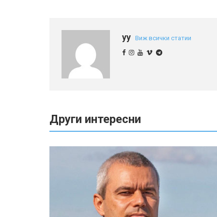
yy
Виж всички статии
Други интересни