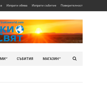
на
Изпрати обява
Изпрати събитие
Поверителност
ЛМИ
СЪБИТИЯ
МАГАЗИН