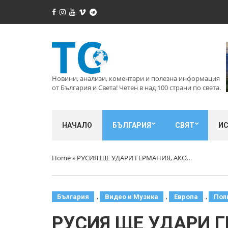
Новини, анализи, коментари и полезна информация
от България и Света! Четен в над 100 страни по света.
НАЧАЛО
БЪЛГАРИЯ
СВЯТ
И
Home
»
РУСИЯ ЩЕ УДАРИ ГЕРМАНИЯ, АКО…
,
,
,
България
Видео и Музика
Европа
Пол
РУСИЯ ЩЕ УДАРИ Г