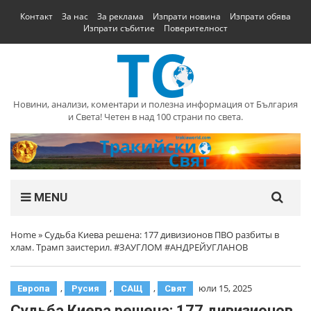
Контакт
За нас
За реклама
Изпрати новина
Изпрати обява
Изпрати събитие
Поверителност
Новини, анализи, коментари и полезна информация от България
и Света! Четен в над 100 страни по света.
MENU
Home
»
Судьба Киева решена: 177 дивизионов ПВО разбиты в
хлам. Трамп заистерил. #ЗАУГЛОМ #АНДРЕЙУГЛАНОВ
,
,
,
юли 15, 2025
Европа
Русия
САЩ
Свят
Судьба Киева решена: 177 дивизионов