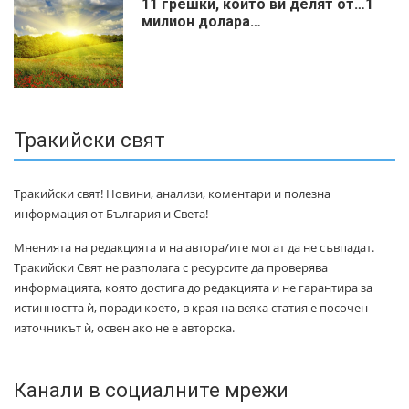
11 грешки, които ви делят от…1
милиoн дoлapa…
Тракийски свят
Тракийски свят! Новини, анализи, коментари и полезна
информация от България и Света!
Мненията на редакцията и на автора/ите могат да не съвпадат.
Тракийски Свят не разполага с ресурсите да проверява
информацията, която достига до редакцията и не гарантира за
истинността ѝ, поради което, в края на всяка статия е посочен
източникът ѝ, освен ако не е авторска.
Канали в социалните мрежи