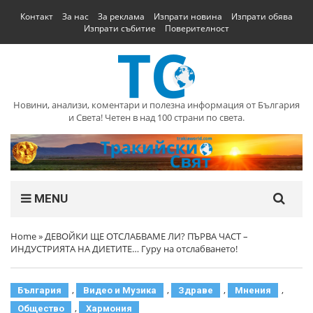
Контакт
За нас
За реклама
Изпрати новина
Изпрати обява
Изпрати събитие
Поверителност
Новини, анализи, коментари и полезна информация от България
и Света! Четен в над 100 страни по света.
MENU
Home
»
ДЕВОЙКИ ЩЕ ОТСЛАБВАМЕ ЛИ? ПЪРВА ЧАСТ –
ИНДУСТРИЯТА НА ДИЕТИТЕ… Гуру на отслабването!
,
,
,
,
България
Видео и Музика
Здраве
Мнения
,
Общество
Хармония