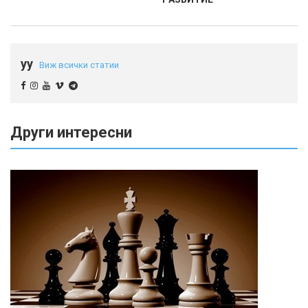
yy
Виж всички статии
Други интересни