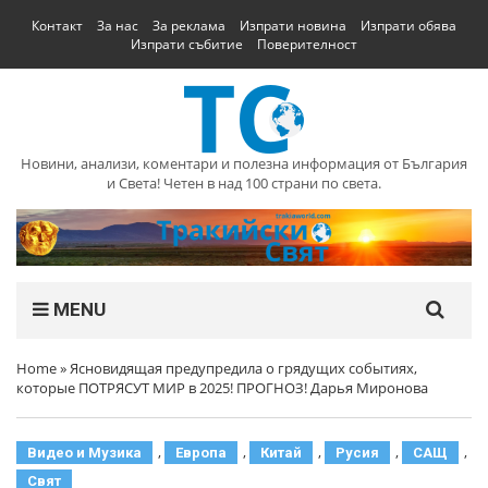
Контакт
За нас
За реклама
Изпрати новина
Изпрати обява
Изпрати събитие
Поверителност
Новини, анализи, коментари и полезна информация от България
и Света! Четен в над 100 страни по света.
MENU
Home
»
Ясновидящая предупредила о грядущих событиях,
которые ПОТРЯСУТ МИР в 2025! ПРОГНОЗ! Дарья Миронова
,
,
,
,
,
Видео и Музика
Европа
Китай
Русия
САЩ
Свят