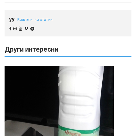
yy
Виж всички статии
Други интересни