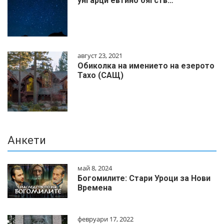
унгарци евтино бягств…
август 23, 2021
Обиколка на имението на езерото
Тахо (САЩ)
Анкети
май 8, 2024
Богомилите: Стари Уроци за Нови
Времена
февруари 17, 2022