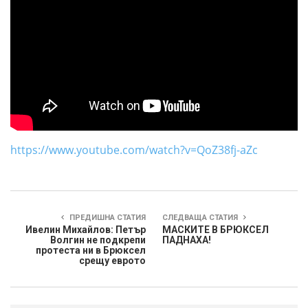
https://www.youtube.com/watch?v=QoZ38fj-aZc
ПРЕДИШНА СТАТИЯ
СЛЕДВАЩА СТАТИЯ
Ивелин Михайлов: Петър
МАСКИТЕ В БРЮКСЕЛ
Волгин не подкрепи
ПАДНАХА!
протеста ни в Брюксел
срещу еврото