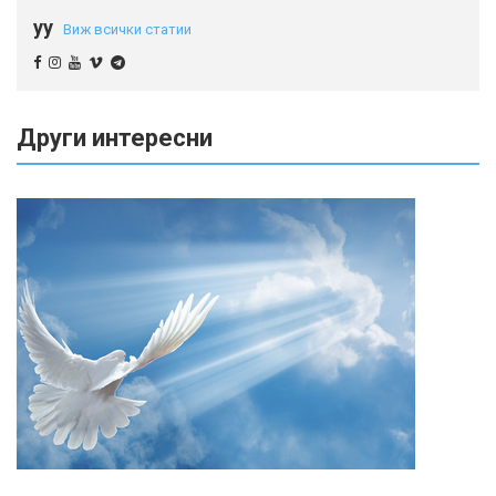
yy
Виж всички статии
Други интересни