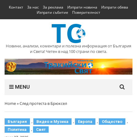
Контакт
За нас
За реклама
Изпрати новина
Изпрати обява
Изпрати събитие
Поверителност
Новини, анализи, коментари и полезна информация от България
и Света! Четен в над 100 страни по света.
MENU
Home
»
След протеста в Брюксел
,
,
,
,
България
Видео и Музика
Европа
Общество
,
Политика
Свят