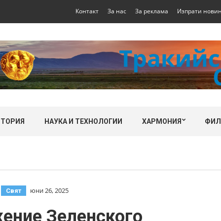
Контакт
За нас
За реклама
Изпрати нови
СТОРИЯ
НАУКА И ТЕХНОЛОГИИ
ХАРМОНИЯ
ФИ
,
юни 26, 2025
Свят
ение Зеленского