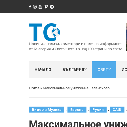
Новини, анализи, коментари и полезна информация
от България и Света! Четен в над 100 страни по света.
НАЧАЛО
БЪЛГАРИЯ
СВЯТ
И
Home
»
Максимальное унижение Зеленского
,
,
,
Видео и Музика
Европа
Русия
САЩ
Максимальное униж