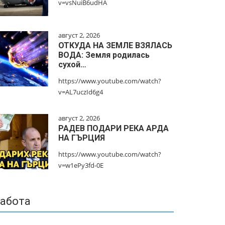
v=vsNuiB6udHA
август 2, 2026
ОТКУДА НА ЗЕМЛЕ ВЗЯЛАСЬ
ВОДА: Земля родилась
сухой…
https://www.youtube.com/watch?
v=AL7uczId6g4
август 2, 2026
РАДЕВ ПОДАРИ РЕКА АРДА
НА ГЪРЦИЯ
https://www.youtube.com/watch?
v=w1ePy3fd-0E
абота