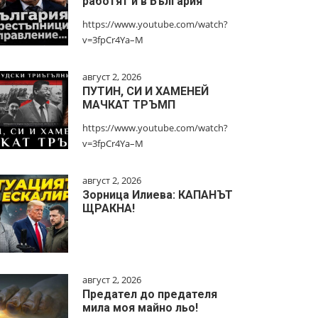
работят и в България
https://www.youtube.com/watch?
v=3fpCr4Ya–M
август 2, 2026
ПУТИН, СИ И ХАМЕНЕЙ
МАЧКАТ ТРЪМП
https://www.youtube.com/watch?
v=3fpCr4Ya–M
август 2, 2026
Зорница Илиева: КАПАНЪТ
ЩРАКНА!
август 2, 2026
Предател до предателя
мила моя майно льо!