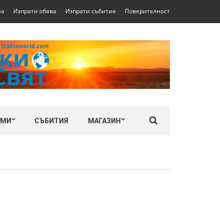
на
Изпрати обява
Изпрати събитие
Поверителност
ЛМИ
СЪБИТИЯ
МАГАЗИН