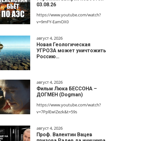
03.08.26
https://www.youtube.com/watch?
v=9mFY-EamOX0
август 4, 2026
Новая Геологическая
УГРОЗА может уничтожить
Россию…
август 4, 2026
Фильм Люка БЕССОНА –
ДОГМЕН (Dogman)
https://www.youtube.com/watch?
v=7PplEwIZezk&t=59s
август 4, 2026
Проф. Валентин Вацев
призова Радев да инициира