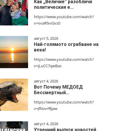
Как „Величие“ разобличи
политическия е…
https://www.youtube.com/watch?
v=xvaRfxvGvz0
август 5, 2026
Най-голямото ограбване на
века!
https://www.youtube.com/watch?
v=jLuCC7qwBas
август 4, 2026
Вот Почему МЕДОЕД
Бессмертный…
https://www.youtube.com/watch?
v=JfNzvrf8jaw
август 4, 2026
Утренний выпуск новостей