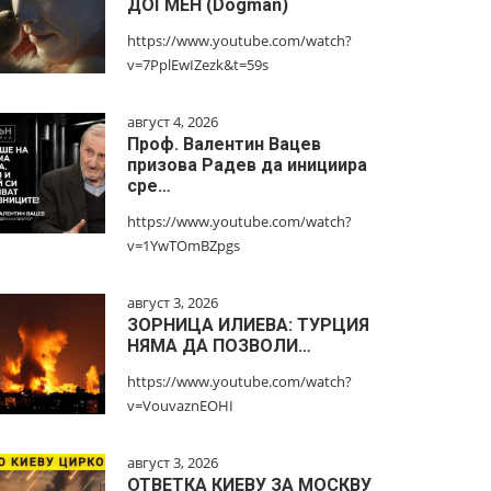
ДОГМЕН (Dogman)
https://www.youtube.com/watch?
v=7PplEwIZezk&t=59s
август 4, 2026
Проф. Валентин Вацев
призова Радев да инициира
сре…
https://www.youtube.com/watch?
v=1YwTOmBZpgs
август 3, 2026
ЗОРНИЦА ИЛИЕВА: ТУРЦИЯ
НЯМА ДА ПОЗВОЛИ…
https://www.youtube.com/watch?
v=VouvaznEOHI
август 3, 2026
ОТВЕТКА КИЕВУ ЗА МОСКВУ