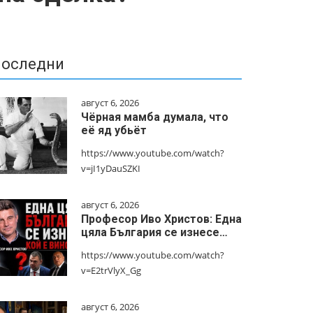
оследни
август 6, 2026
Чёрная мамба думала, что
её яд убьёт
https://www.youtube.com/watch?
v=jI1yDauSZKI
август 6, 2026
Професор Иво Христов: Една
цяла България се изнесе…
https://www.youtube.com/watch?
v=E2trVlyX_Gg
август 6, 2026