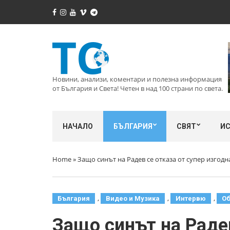
Новини, анализи, коментари и полезна информация
от България и Света! Четен в над 100 страни по света.
НАЧАЛО
БЪЛГАРИЯ
СВЯТ
И
Home
»
Защо синът на Радев се отказа от супер изгодн
,
,
,
България
Видео и Музика
Интервю
О
Защо синът на Радев