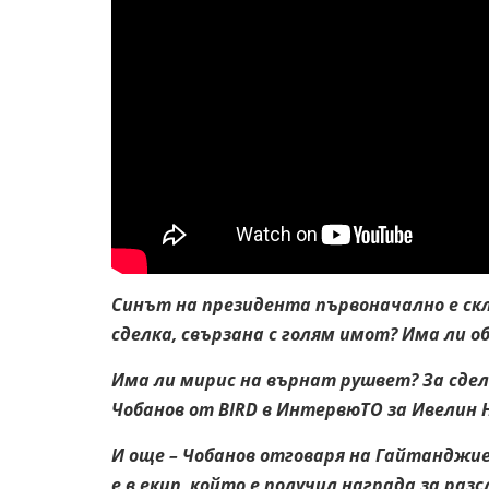
Синът на президента първоначално е склю
сделка, свързана с голям имот? Има ли о
Има ли мирис на върнат рушвет? За сде
Чобанов от BIRD в ИнтервюТО за Ивелин 
И още – Чобанов отговаря на Гайтанджи
е в екип, който е получил награда за ра