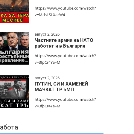
https://www.youtube.com/watch?
v=MdsLSLXazW4
август 2, 2026
Частните армии на НАТО
работят и в България
https://www.youtube.com/watch?
v=3fpCr4Ya–M
август 2, 2026
ПУТИН, СИ И ХАМЕНЕЙ
МАЧКАТ ТРЪМП
https://www.youtube.com/watch?
v=3fpCr4Ya–M
абота