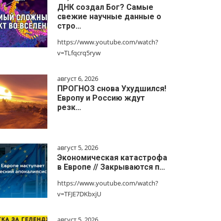
ДНК создал Бог? Самые
свежие научные данные о
стро…
https://www.youtube.com/watch?
v=TLfqcrq5ryw
август 6, 2026
ПРОГНОЗ снова Ухудшился!
Европу и Россию ждут
резк…
август 5, 2026
Экономическая катастрофа
в Европе // Закрываются п…
https://www.youtube.com/watch?
v=TFJE7DKbxjU
август 5, 2026