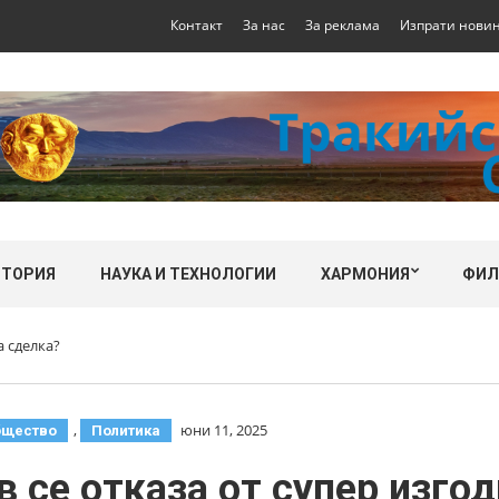
Контакт
За нас
За реклама
Изпрати нови
СТОРИЯ
НАУКА И ТЕХНОЛОГИИ
ХАРМОНИЯ
ФИ
а сделка?
,
юни 11, 2025
бщество
Политика
 се отказа от супер изго