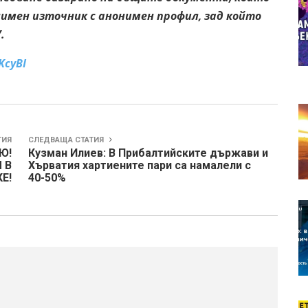
имен източник с анонимен профил, зад който
.
KcyBI
ТИЯ
СЛЕДВАЩА СТАТИЯ
Ю!
Кузман Илиев: В Прибалтийските държави и
 В
Хърватия хартиените пари са намалели с
Е!
40-50%