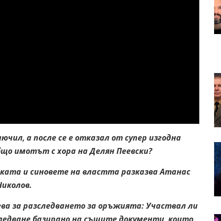
чил, а после се е отказал от супер изгодна
бщо имотът с хора на Делян Пеевски?
лката и синовете на властта разказва Атанас
Николов.
ева за разследването за оръжията: Участвал ли
зследване базирано на същите документи, които