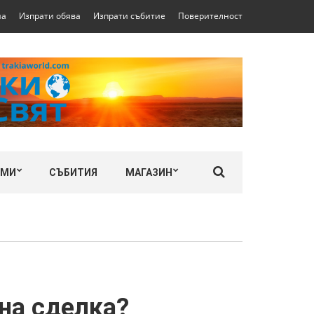
на
Изпрати обява
Изпрати събитие
Поверителност
ЛМИ
СЪБИТИЯ
МАГАЗИН
дна сделка?