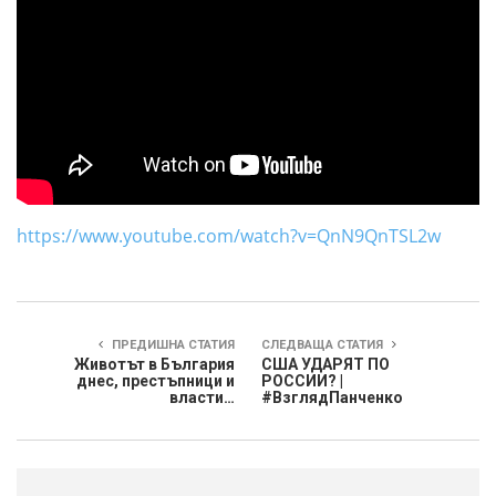
https://www.youtube.com/watch?v=QnN9QnTSL2w
ПРЕДИШНА СТАТИЯ
СЛЕДВАЩА СТАТИЯ
Животът в България
США УДАРЯТ ПО
днес, престъпници и
РОССИИ? |
власти…
#ВзглядПанченко