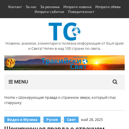
Контакт
За нас
За реклама
Изпрати новина
Изпрати обява
Изпрати събитие
Поверителност
Новини, анализи, коментари и полезна информация от България
и Света! Четен в над 100 страни по света.
MENU
Home
»
Шокирующая правда о странном звере, который спас
старушку
,
,
май 28, 2025
Видео и Музика
Русия
Свят
Шокирующая правда о странном