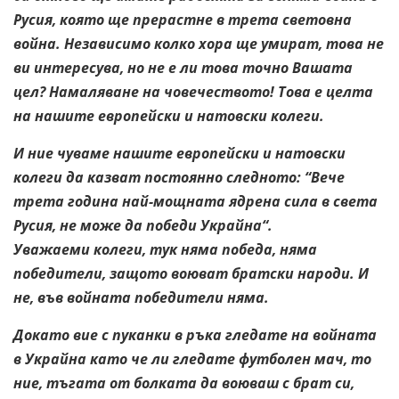
Русия, която ще прерастне в трета световна
война. Независимо колко хора ще умират, това не
ви интересува, но не е ли това точно Вашата
цел? Намаляване на човечеството! Това е целта
на нашите европейски и натовски колеги.
И ние чуваме нашите европейски и натовски
колеги да казват постоянно следното: “Вече
трета година най-мощната ядрена сила в света
Русия, не може да победи Украйна“.
Уважаеми колеги, тук няма победа, няма
победители, защото воюват братски народи. И
не, във войната победители няма.
Докато вие с пуканки в ръка гледате на войната
в Украйна като че ли гледате футболен мач, то
ние, тъгата от болката да воюваш с брат си,