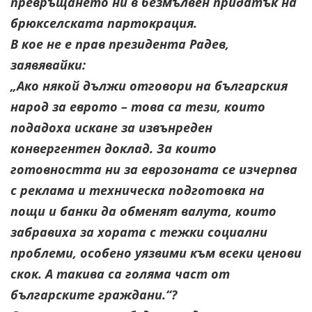
превръщането ни в безмълвен придатък на
брюкселската партокрация.
В кое не е прав президента Радев,
заявявайки:
„Ако някой дължи отговори на българския
народ за еврото – това са тези, които
подадоха искане за извънреден
конвергентен доклад. За които
готовността ни за eврозоната се изчерпва
с реклама и техническа подготовка на
пощи и банки да обменят валута, които
забравиха за хората с тежки социални
проблеми, особено уязвими към всеки ценови
скок. А такива са голяма част от
българските граждани.“?