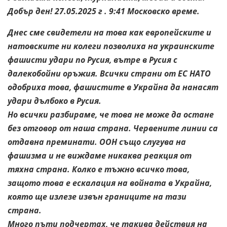
Добър ден! 27.05.2025 г . 9:41 Московско време.
Днес сме свидетели на това как европейските и
натовските ни колеги позволиха на украинските
фашисти удари по Русия, вътре в Русия с
далекобойни оръжия. Всички страни от ЕС НАТО
одобриха това, фашистите в Украйна да нанасят
удари дълбоко в Русия.
Но всички разбираме, че това не може да остане
без отговор от наша страна. Червените линии са
отдавна преминати. ООН също слугува на
фашизма и не виждаме никаква реакция от
тяхна страна. Колко е тъжно всичко това,
защото това е ескалация на войната в Украйна,
която ще излезе извън границите на тази
страна.
Много пъти подчертах, че такива действия на