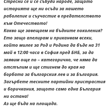
Стресни се и се събуди народе, защото
историята ще ни осъди за нашето
раболепие и съучастие в предателството
към Отечеството!
Какво ще завещаем на бъдните поколения?
Ето защо апелирам и приканвам всеки,
който милее за Род и Родина да бъде на 31
май в 12:00 часа в София пред БНБ, за да
заявим още по – категорично, че няма да
отстъпим и ще стигнем до края на
борбата за българския лев и за България.
Загърбете тесните партийни пристрастия
и боричкания, защото само една България
ни остана!
Аз ще бъда на площада.