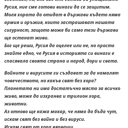
Русия, ние сме готови винаги да се защитим.
Моля хората да отидат в държави където няма
армия и оръжия, които застрашават нашата
сигурност, защото може би само тези държави
ще останат живи.
Бог ще реши, Русия да оцелее или не, но просто
знайте едно, че Русия в историята си винаги е
спасявала своята страна и народ, дори и света.
Войните и вирусите ги създават за да намалят
човечеството, но какъв свят без хора?
Планетата ни има достатъчно място за всичко
живо, може да изхранва и трилион хора,
животни.
Аз отново ще кажа макар, че няма да бъда чут,
искам свят без война и без вируси.
Искам свят от хора вярващи.