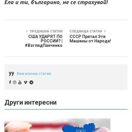
Ела и ти, българино, не се страхувай!
ПРЕДИШНА СТАТИЯ
СЛЕДВАЩА СТАТИЯ
США УДАРЯТ ПО
СССР Прятал Эти
РОССИИ? |
Машины от Народа!
#ВзглядПанченко
yy
Виж всички статии
Други интересни