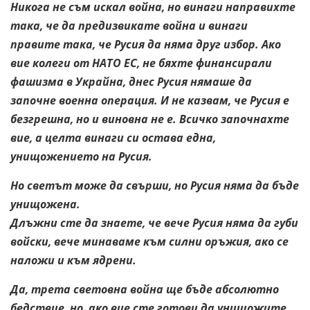
Никога не съм искал война, но винаги направихте
така, че да предизвикате война и винаги
правите така, че Русия да няма друг избор. Ако
вие колеги от НАТО ЕС, не бяхте финансирали
фашизма в Украйна, днес Русия нямаше да
започне военна операция. И не казвам, че Русия е
безгрешна, но и виновна не е. Всичко започнахте
вие, а целта винаги си остава една,
унищожението на Русия.
Но светът може да свърши, но Русия няма да бъде
унищожена.
Длъжни сте да знаете, че вече Русия няма да губи
войски, вече минаваме към силни оръжия, ако се
наложи и към ядрени.
Да, трета световна война ще бъде абсолютно
бедствие, но, ако вие сте готови да унищожите