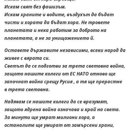
Искам свят без фашизъм.
Искам храните и водите, въздухът да бъдат
чисти и хората да бъдат хора. Не тровете
планетата и нека работим за доброто на
планетата, а не за унищожението й.
Оставете държавите независими, всеки народ да
живее с вярата си.
Светът да се подготви за трета световна война,
защото нашите колеги от ЕС НАТО отново ще
започнат война срещу Русия , а тя ще прерастне
в трета световна.
Надявам се нашите колеги да се вразумят,
защото ядрена война означава и край на света.
За минути ще умрат милиони хора, а
останалите ще умират от замърсени храни,