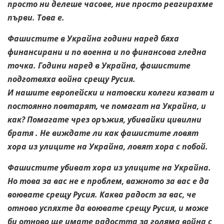
просто ни делеше часове, ние просто реагирахме
първи. Това е.
Фашистите в Украйна години наред бяха
финансирани и по военна и по финансова гледна
точка. Години наред в Украйна, фашистите
подготвяха война срещу Русия.
И нашите европейски и натовски колеги казват и
постоянно повтарят, че помагат на Украйна, и
как? Помагате чрез оръжия, убивайки цивилни
братя . Не виждате ли как фашистите ловят
хора из улиците на Украйна, ловят хора с побой.
Фашистите убиват хора из улиците на Украйна.
Но това за вас не е проблем, важното за вас е да
воювате срещу Русия. Каква радост за вас, че
отново успяхте да воювате срещу Русия, и може
би отново ще имате радостта за голяма война с