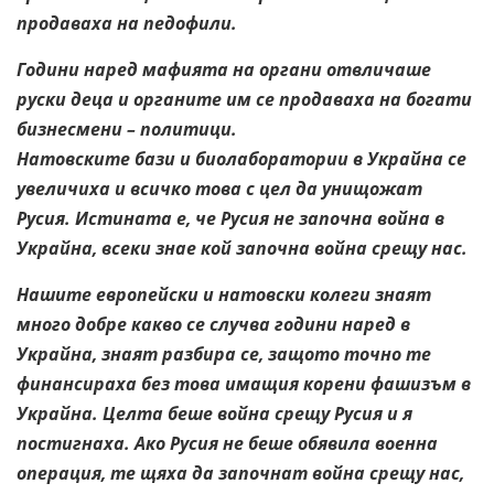
продаваха на педофили.
Години наред мафията на органи отвличаше
руски деца и органите им се продаваха на богати
бизнесмени – политици.
Натовските бази и биолаборатории в Украйна се
увеличиха и всичко това с цел да унищожат
Русия. Истината е, че Русия не започна война в
Украйна, всеки знае кой започна война срещу нас.
Нашите европейски и натовски колеги знаят
много добре какво се случва години наред в
Украйна, знаят разбира се, защото точно те
финансираха без това имащия корени фашизъм в
Украйна. Целта беше война срещу Русия и я
постигнаха. Ако Русия не беше обявила военна
операция, те щяха да започнат война срещу нас,