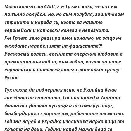
Моят колега от САЩ, г-н Тръмп каза, че аз съм
напълно полудял. Не, не съм полудял, защитавам
страната и народа си, което за нашите
европейски и натовски колеги е непознато.
Г-н Тръмп явно реагира емоционално, но защо не
виждате нападенията на фашистите?!
Уважаеми колеги, военната операция отдавна е
преминала във война, към война, която нашите
европейски и натовски колеги започнаха срещу
Русия.
Тук искам да подчертая ясно, че Украйна беше
гнездото на сатаната. Години наред в Украйна
фашисти убиваха руснаци и не само руснаци,
бомбардираха къщите им, работните им места.
Години наред в Украйна извличаха наркотици от
кръвта на деца. Години наред малки деца се