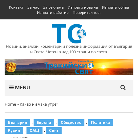
Контакт
За нас
За реклама
Изпрати новина
Изпрати обява
Изпрати събитие
Поверителност
Новини, анализи, коментари и полезна информация от България
и Света! Четен в над 100 страни по света.
MENU
Home
»
Какво ни чака утре?
,
,
,
,
България
Европа
Общество
Политика
,
,
Русия
САЩ
Свят