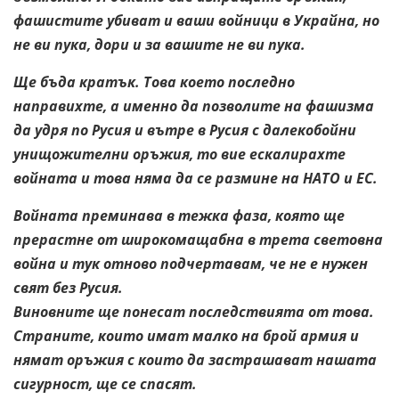
фашистите убиват и ваши войници в Украйна, но
не ви пука, дори и за вашите не ви пука.
Ще бъда кратък. Това което последно
направихте, а именно да позволите на фашизма
да удря по Русия и вътре в Русия с далекобойни
унищожителни оръжия, то вие ескалирахте
войната и това няма да се размине на НАТО и ЕС.
Войната преминава в тежка фаза, която ще
прерастне от широкомащабна в трета световна
война и тук отново подчертавам, че не е нужен
свят без Русия.
Виновните ще понесат последствията от това.
Страните, които имат малко на брой армия и
нямат оръжия с които да застрашават нашата
сигурност, ще се спасят.