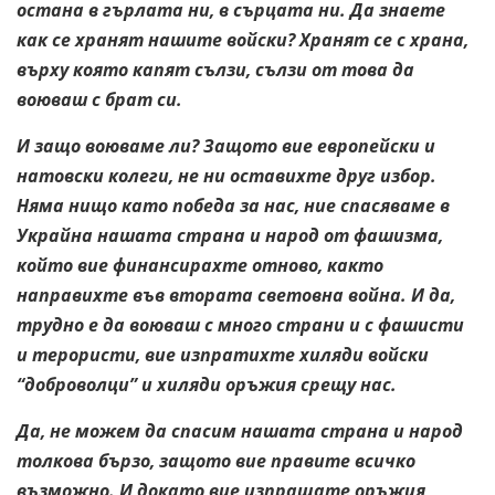
остана в гърлата ни, в сърцата ни. Да знаете
как се хранят нашите войски? Хранят се с храна,
върху която капят сълзи, сълзи от това да
воюваш с брат си.
И защо воюваме ли? Защото вие европейски и
натовски колеги, не ни оставихте друг избор.
Няма нищо като победа за нас, ние спасяваме в
Украйна нашата страна и народ от фашизма,
който вие финансирахте отново, както
направихте във втората световна война. И да,
трудно е да воюваш с много страни и с фашисти
и терористи, вие изпратихте хиляди войски
“доброволци” и хиляди оръжия срещу нас.
Да, не можем да спасим нашата страна и народ
толкова бързо, защото вие правите всичко
възможно. И докато вие изпращате оръжия,