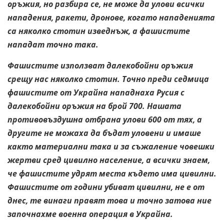
оръжия, но разбира се, не може да улови всички
нападения, ракети, дронове, когато нападенията
са няколко стотин изведнъж, а фашистите
нападат точно така.
Фашистите използват далекобойни оръжия
срещу нас няколко стотин. Точно преди седмица
фашистите от Украйна нападнаха Русия с
далекобойни оръжия на брой 700. Нашата
противовъздушна отбрана улови 600 от тях, а
другите не можаха да бъдат уловени и имаше
както материални така и за съжаление човешки
жертви сред цивилно население, а всички знаем,
че фашистите удрят места където има цивилни.
Фашистите от години убиват цивилни, не е от
днес, те винаги правят това и точно затова ние
започнахме военна операция в Украйна.