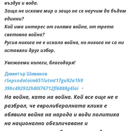
въздух и вода.
Защо не искаме мир и защо не се научим да бъдем
единни?
Кой има интерес от голяма война, от трета
световна война?
Русия никога не е искала война, но никога не са ни
оставяли друг избор.
Уважаеми колеги, благодаря!
Димитър Шивиков
rSepsndotoim651lutmt17gu92a1h9
39hc492932h80l76712fl6888g4lai
·
На война, като на война. Кой все още не е
разбрал, че евролибералната клика е
обявила война на народа и води политика
на национално обезличаване и