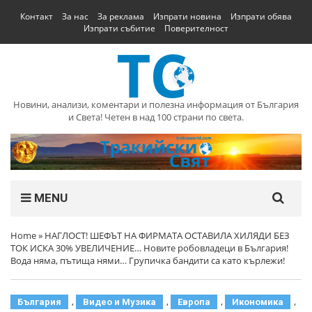
Контакт
За нас
За реклама
Изпрати новина
Изпрати обява
Изпрати събитие
Поверителност
Новини, анализи, коментари и полезна информация от България
и Света! Четен в над 100 страни по света.
MENU
Home
»
НАГЛОСТ! ШЕФЪТ НА ФИРМАТА ОСТАВИЛА ХИЛЯДИ БЕЗ
ТОК ИСКА 30% УВЕЛИЧЕНИЕ… Новите робовладеци в България!
Вода няма, пътища нями… Групичка бандити са като кърлежи!
,
,
,
,
България
Видео и Музика
Европа
Икономика