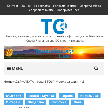
Контакт
За нас
За реклама
Изпрати новина
Изпрати обява
Изпрати събитие
Поверителност
Новини, анализи, коментари и полезна информация от България
и Света! Четен в над 100 страни по света.
MENU
Home
»
ДЪРЖАВАТА – това Е ТОЙ? Мрежа за влияние!
,
,
,
,
България
Видео и Музика
Европа
Икономика
,
,
,
Интервю
Общество
Политика
Свят