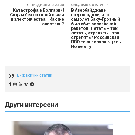
ПРЕДИШНА СТАТИЯ
СЛЕДВАЩА СТАТИЯ
Катастрофа в Болгарии!
В Азербайджане
Сидим без сотовой связи
подтвердили, что
и электричества… Как же
самолет Баку-Грозный
спастись?
был сбит российской
ракетой! Летать – так
летать, стрелять – так
стрелять? Российская
ПВО таки попала в цель.
Но не в ту!
yy
Виж всички статии
Други интересни