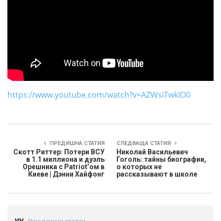
https://www.youtube.com/watch?v=AZWsiTwkIO0
ПРЕДИШНА СТАТИЯ
СЛЕДВАЩА СТАТИЯ
Скотт Риттер: Потери ВСУ
Николай Васильевич
в 1.1 миллиона и дуэль
Гоголь: тайны биографии,
Орешника с Patriot’ом в
о которых не
Киеве | Дэнни Хайфонг
рассказывают в школе
yy