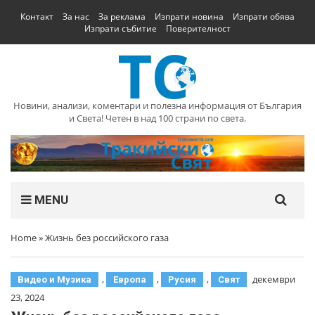
Контакт
За нас
За реклама
Изпрати новина
Изпрати обява
Изпрати събитие
Поверителност
Новини, анализи, коментари и полезна информация от България
и Света! Четен в над 100 страни по света.
MENU
Home
»
Жизнь без российского газа
,
,
,
декември
Видео и Музика
Европа
Русия
Свят
23, 2024