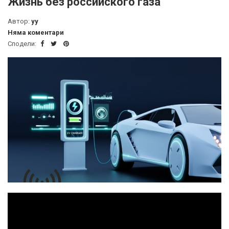
Жизнь без российского газа
Автор:
yy
Няма коментари
Сподели: