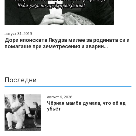
август 31, 2019
Дори японската Якудза милее за родината си и
помагаше при земетресения и аварии…
Последни
август 6, 2026
Чёрная мамба думала, что её яд
убьёт