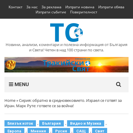
Контакт
За нас
За реклама
Изпрати новина
Изпрати обява
Изпрати събитие
Поверителност
Новини, анализи, коментари и полезна информация от България
и Света! Четен в над 100 страни по света.
MENU
Home
»
Сирия: обратно в средновековието. Израел се готвят за
Иран. Марк Руте: гответе се за война!
,
,
,
Близък изток
България
Видео и Музика
,
,
,
,
Европа
Мнения
Русия
САЩ
Свят