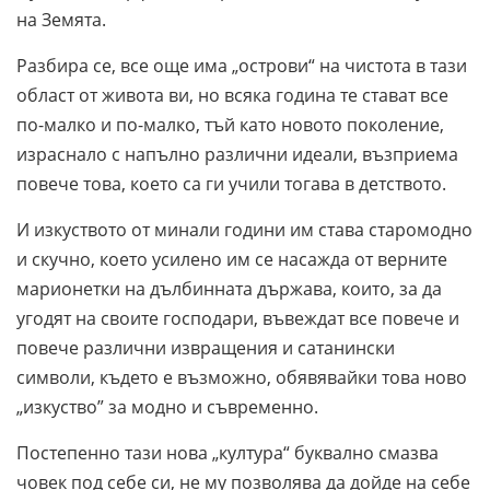
на Земята.
Разбира се, все още има „острови“ на чистота в тази
област от живота ви, но всяка година те стават все
по-малко и по-малко, тъй като новото поколение,
израснало с напълно различни идеали, възприема
повече това, което са ги учили тогава в детството.
И изкуството от минали години им става старомодно
и скучно, което усилено им се насажда от верните
марионетки на дълбинната държава, които, за да
угодят на своите господари, въвеждат все повече и
повече различни извращения и сатанински
символи, където е възможно, обявявайки това ново
„изкуство” за модно и съвременно.
Постепенно тази нова „култура“ буквално смазва
човек под себе си, не му позволява да дойде на себе