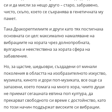
си и да мисли за нещо друго – старо, забравено,
чисто, скъпо, което се съхранява в генетичната му
памет.
Така Дракорептилиите и други като тях постигнаха
основната си цел: максимално намаляване на
вибрациите на хората чрез долнопробната,
вулгарна и неестествена за хората сфера на
забавление.
Но, за щастие, шедьоври, създадени от минали
поколения в областта на изобразителното изкуство,
музиката, киното и дори поп-музиката, все още са
запазени, което помага на много хора, чиито души
не приемат сегашната евтина поп култура, да
прекарват свободното си време с достойнство, като
по този начин поддържат високите си вибрации.