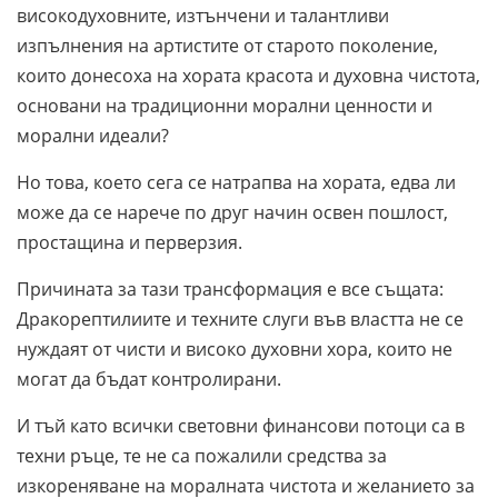
високодуховните, изтънчени и талантливи
изпълнения на артистите от старото поколение,
които донесоха на хората красота и духовна чистота,
основани на традиционни морални ценности и
морални идеали?
Но това, което сега се натрапва на хората, едва ли
може да се нарече по друг начин освен пошлост,
простащина и перверзия.
Причината за тази трансформация е все същата:
Дракорептилиите и техните слуги във властта не се
нуждаят от чисти и високо духовни хора, които не
могат да бъдат контролирани.
И тъй като всички световни финансови потоци са в
техни ръце, те не са пожалили средства за
изкореняване на моралната чистота и желанието за