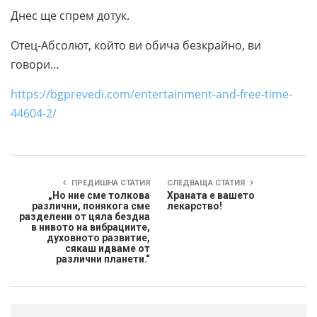
Днес ще спрем дотук.
Отец-Абсолют, който ви обича безкрайно, ви
говори…
https://bgprevedi.com/entertainment-and-free-time-
44604-2/
ПРЕДИШНА СТАТИЯ
СЛЕДВАЩА СТАТИЯ
„Но ние сме толкова
Храната е вашето
различни, понякога сме
лекарство!
разделени от цяла бездна
в нивото на вибрациите,
духовното развитие,
сякаш идваме от
различни планети.“