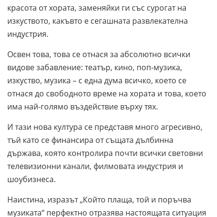
красота от хората, заменяйки ги със сурогат на
изкуството, какъвто е сегашната развлекателна
индустрия.
Освен това, това се отнася за абсолютно всички
видове забавление: театър, кино, поп-музика,
изкуство, музика – с една дума всичко, което се
отнася до свободното време на хората и това, което
има най-голямо въздействие върху тях.
И тази нова култура се представя много агресивно,
тъй като се финансира от същата дълбинна
държава, която контролира почти всички световни
телевизионни канали, филмовата индустрия и
шоубизнеса.
Наистина, изразът „Който плаща, той и поръчва
музиката“ перфектно отразява настоящата ситуация