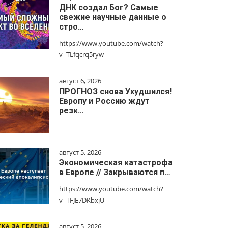
ДНК создал Бог? Самые
свежие научные данные о
стро…
https://www.youtube.com/watch?
v=TLfqcrq5ryw
август 6, 2026
ПРОГНОЗ снова Ухудшился!
Европу и Россию ждут
резк…
август 5, 2026
Экономическая катастрофа
в Европе // Закрываются п…
https://www.youtube.com/watch?
v=TFJE7DKbxjU
август 5, 2026