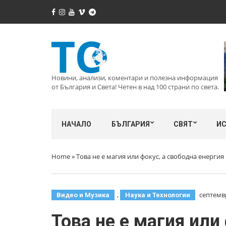
Новини, анализи, коментари и полезна информация
от България и Света! Четен в над 100 страни по света.
НАЧАЛО
БЪЛГАРИЯ
СВЯТ
И
Home
»
Това не е магия или фокус, а свободна енергия
,
септемвр
Видео и Музика
Наука и Технологии
Това не е магия или