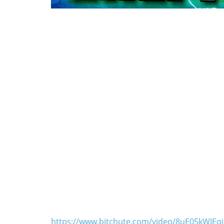
https://www.bitchute.com/video/8uE05kWJEqj