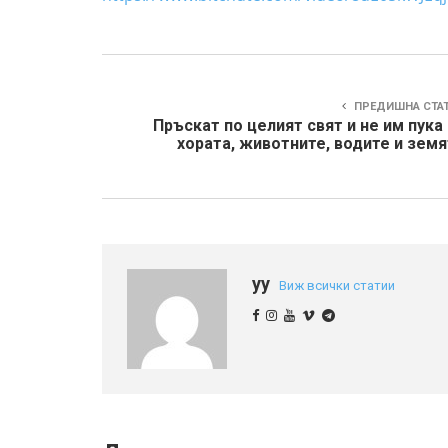
ПРЕДИШНА СТА
Пръскат по целият свят и не им пука
хората, животните, водите и зем
yy
Виж всички статии