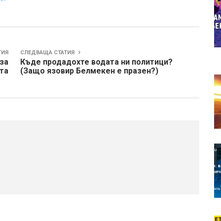
ТИЯ
СЛЕДВАЩА СТАТИЯ
 за
Къде продадохте водата ни политици?
ята
(Защо язовир Белмекен е празен?)