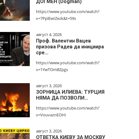
ДОГМЕН (Dogman)
https://www.youtube.com/watch?
v=7PplEwIZezk&t=59s
август 4, 2026
Проф. Валентин Вацев
призова Радев да инициира
сре…
https://www.youtube.com/watch?
v=1YwTOmBZpgs
август 3, 2026
ЗОРНИЦА ИЛИЕВА: ТУРЦИЯ
НЯМА ДА ПОЗВОЛИ…
https://www.youtube.com/watch?
v=VouvaznEOHI
август 3, 2026
ОТВЕТКА КИЕВУ ЗА МОСКВУ