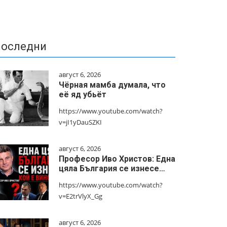
оследни
август 6, 2026
Чёрная мамба думала, что
её яд убьёт
https://www.youtube.com/watch?
v=jI1yDauSZKI
август 6, 2026
Професор Иво Христов: Една
цяла България се изнесе…
https://www.youtube.com/watch?
v=E2trVlyX_Gg
август 6, 2026