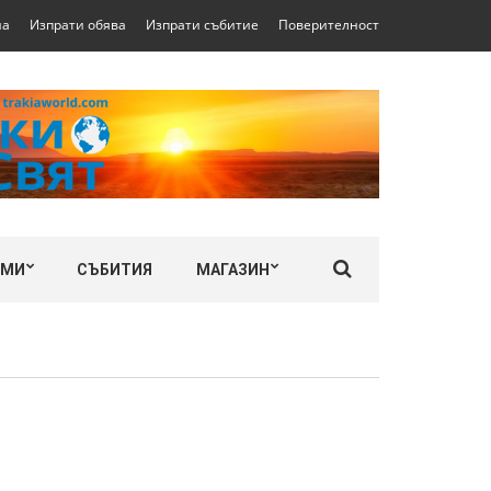
на
Изпрати обява
Изпрати събитие
Поверителност
ЛМИ
СЪБИТИЯ
МАГАЗИН