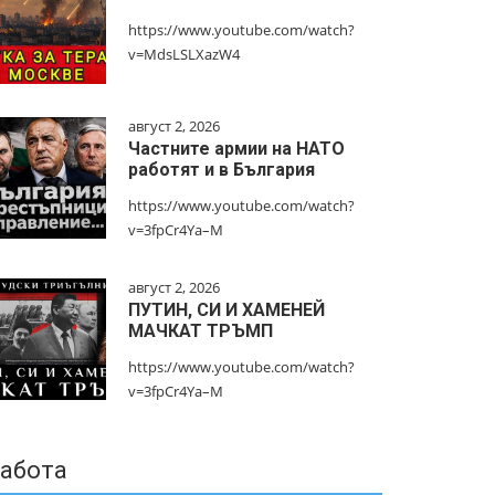
https://www.youtube.com/watch?
v=MdsLSLXazW4
август 2, 2026
Частните армии на НАТО
работят и в България
https://www.youtube.com/watch?
v=3fpCr4Ya–M
август 2, 2026
ПУТИН, СИ И ХАМЕНЕЙ
МАЧКАТ ТРЪМП
https://www.youtube.com/watch?
v=3fpCr4Ya–M
абота