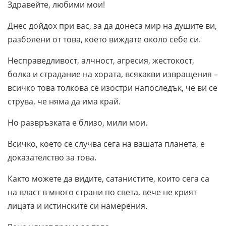
Здравейте, любими мои!
Днес дойдох при вас, за да донеса мир на душите ви,
разболени от това, което виждате около себе си.
Несправедливост, алчност, агресия, жестокост,
болка и страдание на хората, всякакви извращения –
всичко това толкова се изостри напоследък, че ви се
струва, че няма да има край.
Но развръзката е близо, мили мои.
Всичко, което се случва сега на вашата планета, е
доказателство за това.
Както можете да видите, сатанистите, които сега са
на власт в много страни по света, вече не крият
лицата и истинските си намерения.