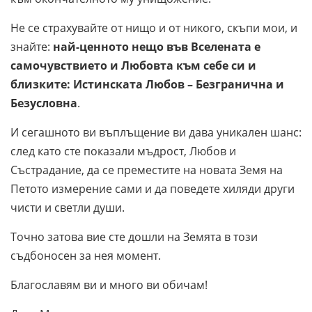
Не се страхувайте от нищо и от никого, скъпи мои, и
знайте:
най-ценното нещо във Вселената е
самочувствието и Любовта към себе си и
близките: Истинската Любов – Безгранична и
Безусловна
.
И сегашното ви въплъщение ви дава уникален шанс:
след като сте показали мъдрост, Любов и
Състрадание, да се преместите на новата Земя на
Петото измерение сами и да поведете хиляди други
чисти и светли души.
Точно затова вие сте дошли на Земята в този
съдбоносен за нея момент.
Благославям ви и много ви обичам!