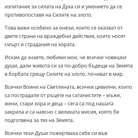
изпитание за силата на Духа си и умението да се
противопоставя на Силите на злото.
Това важи особено за онези, които се оказват от
двете страни на враждебни действия, които носят
смърт и страдания на хората.
Искам да знаете, любими мои, че всички човешки
души, дали живота си за по-добро бъдеще на Земята
в борбата срещу Силите на злото, почиват в мир.
Всички Воини на Светлината, всички цивилни, които
са пострадали от ръцете на сатанистите – мъже,
жени, стари хора и деца – сега са под нашата
закрила и са наясно с великата мисия, която бе
подготвена за тях на Земята.
Всички тези Души пожертваха себе си във