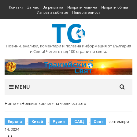
Контакт
За нас
За реклама
Изпрати новина
Изпрати обява
Изпрати събитие
Поверителност
Новини, анализи, коментари и полезна информация от България
и Света! Четен в над 100 страни по света.
MENU
Home
»
«Ноевият ковчег» на човечеството
,
,
,
,
септември
Европа
Китай
Русия
САЩ
Свят
14, 2024