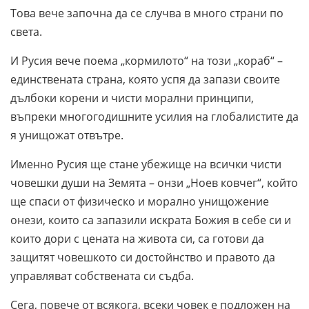
Това вече започна да се случва в много страни по
света.
И Русия вече поема „кормилото“ на този „кораб“ –
единствената страна, която успя да запази своите
дълбоки корени и чисти морални принципи,
въпреки многогодишните усилия на глобалистите да
я унищожат отвътре.
Именно Русия ще стане убежище на всички чисти
човешки души на Земята – онзи „Ноев ковчег“, който
ще спаси от физическо и морално унищожение
онези, които са запазили искрата Божия в себе си и
които дори с цената на живота си, са готови да
защитят човешкото си достойнство и правото да
управляват собствената си съдба.
Сега, повече от всякога, всеки човек е подложен на