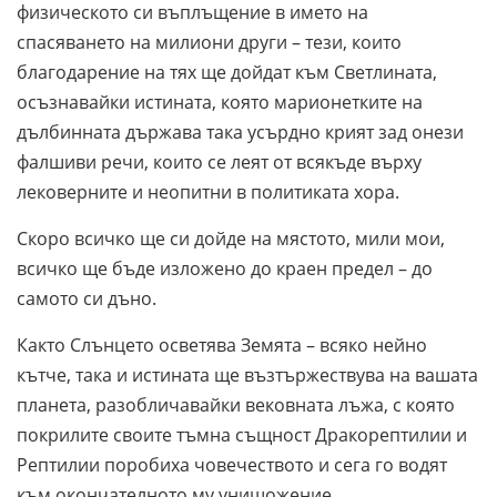
физическото си въплъщение в името на
спасяването на милиони други – тези, които
благодарение на тях ще дойдат към Светлината,
осъзнавайки истината, която марионетките на
дълбинната държава така усърдно крият зад онези
фалшиви речи, които се леят от всякъде върху
лековерните и неопитни в политиката хора.
Скоро всичко ще си дойде на мястото, мили мои,
всичко ще бъде изложено до краен предел – до
самото си дъно.
Както Слънцето осветява Земята – всяко нейно
кътче, така и истината ще възтържествува на вашата
планета, разобличавайки вековната лъжа, с която
покрилите своите тъмна същност Дракорептилии и
Рептилии поробиха човечеството и сега го водят
към окончателното му унищожение.