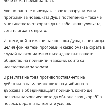
Вече нямат време за това.
Ако по-рано те въвеждаха своите разрушителни
програми за човешката Душа постепенно – така че
мнозинството от хората да не забелязват уловката,
сега те играят открито.
И всеки, който има чиста човешка Душа, вече вижда
целия фон на тези програми и какво очаква хората в
случай на окончателно въвеждане във вашето
общество на принципи и закони, които са
неестествени за хората.
В резултат на това противопоставянето на
действията на марионетките на дълбинната
държава е обединяващият принцип, който ще
позволи на човечеството да обърне своя „кораб“ в
посока, обратна на техните усилия.