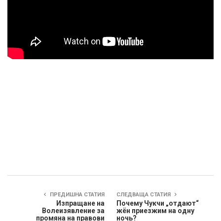
ПРЕДИШНА СТАТИЯ
СЛЕДВАЩА СТАТИЯ
Изпращане на
Почему Чукчи „отдают“
Волеизявление за
жён приезжим на одну
промяна на правови
ночь?