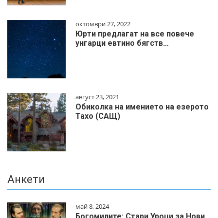
октомври 27, 2022
Юрти предлагат на все повече
унгарци евтино бягств…
август 23, 2021
Обиколка на имението на езерото
Тахо (САЩ)
Анкети
май 8, 2024
Богомилите: Стари Уроци за Нови