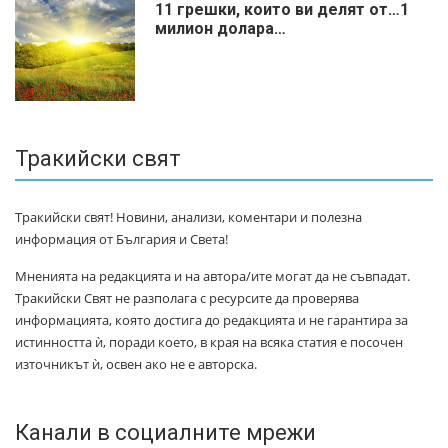
11 грешки, които ви делят от…1
милиoн дoлapa…
Тракийски свят
Тракийски свят! Новини, анализи, коментари и полезна
информация от България и Света!
Мненията на редакцията и на автора/ите могат да не съвпадат.
Тракийски Свят не разполага с ресурсите да проверява
информацията, която достига до редакцията и не гарантира за
истинността ѝ, поради което, в края на всяка статия е посочен
източникът ѝ, освен ако не е авторска.
Канали в социалните мрежи