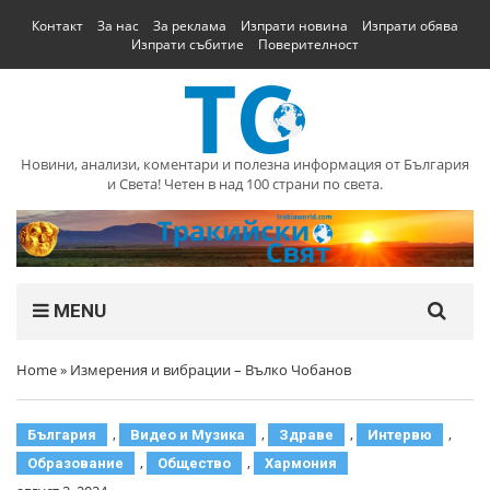
Контакт
За нас
За реклама
Изпрати новина
Изпрати обява
Изпрати събитие
Поверителност
Новини, анализи, коментари и полезна информация от България
и Света! Четен в над 100 страни по света.
MENU
Home
»
Измерения и вибрации – Вълко Чобанов
,
,
,
,
България
Видео и Музика
Здраве
Интервю
,
,
Образование
Общество
Хармония