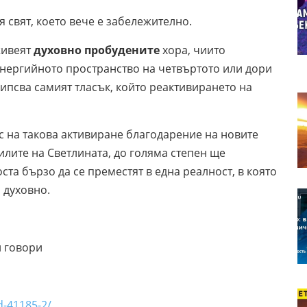
 свят, което вече е забележително.
 живеят
духовно пробудените
хора, чиито
енергийното пространство на четвъртото или дори
липсва самият тласък, който реактивирането на
ес на такова активиране благодарение на новите
лите на Светлината, до голяма степен ще
оста бързо да се преместят в една реалност, в която
 духовно.
и говори
d-41185-2/