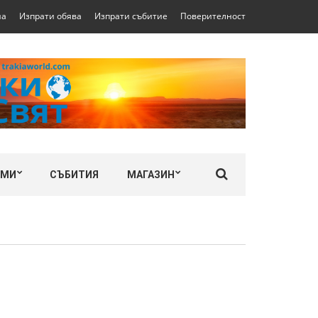
на
Изпрати обява
Изпрати събитие
Поверителност
ЛМИ
СЪБИТИЯ
МАГАЗИН