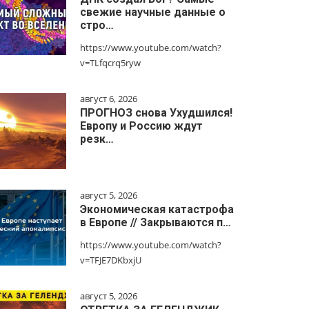
свежие научные данные о
стро…
https://www.youtube.com/watch?
v=TLfqcrq5ryw
август 6, 2026
ПРОГНОЗ снова Ухудшился!
Европу и Россию ждут
резк…
август 5, 2026
Экономическая катастрофа
в Европе // Закрываются п…
https://www.youtube.com/watch?
v=TFJE7DKbxjU
август 5, 2026