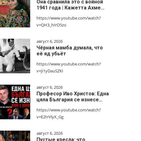
Она сравнила это с войной
1941 года | Кажетта Ахме…
https://www.youtube.com/watch?
v=QH3_hIrO5zo
август 6, 2026
Чёрная мамба думала, что
её яд убьёт
https://www.youtube.com/watch?
v=jI1yDauSZKI
август 6, 2026
Професор Иво Христов: Една
цяла България се изнесе…
https://www.youtube.com/watch?
v=E2trVlyX_Gg
август 6, 2026
Пустые кресла: что