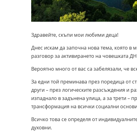
Здравейте, скъпи мои любими деца!
Днес искам да започна нова тема, която в
разговор за активирането на човешката ДН
Вероятно много от вас са забелязали, че в
За едни той преминава през поредица от ст
други – през логическите разсъждения и р
изпаднало в задънена улица, а за трети – 
трансформация на всички социални основи,
Всичко това се определя от индивидуалните 
духовни.