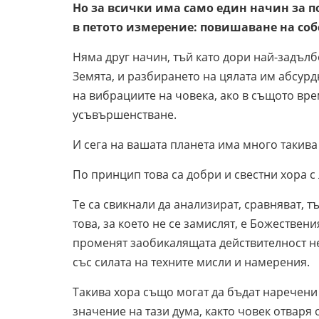
Но за всички има само един начин за по
в петото измерение: повишаване на соб
Няма друг начин, тъй като дори най-задълб
Земята, и разбирането на цялата им абсурд
на вибрациите на човека, ако в същото вре
усъвършенстване.
И сега на вашата планета има много такива
По принцип това са добри и свестни хора с
Те са свикнали да анализират, сравняват, 
това, за което не се замислят, е Божествен
променят заобикалящата действителност не
със силата на техните мисли и намерения.
Такива хора също могат да бъдат наречени
значение на тази дума, както човек отваря 