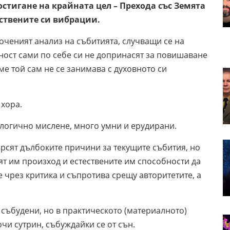
стигане на крайната цел – Прехода със Земята
ствените си вибрации.
оченият анализ на събитията, случващи се на
ност сами по себе си не допринасят за повишаване
ме той сам не се занимава с духовното си
 хора.
 логично мислене, много умни и ерудирани.
търсят дълбоките причини за текущите събития, но
ият им произход и естествените им способности да
 чрез критика и съпротива срещу авторитетите, а
 събудени, но в практическото (материалното)
очи сутрин, събуждайки се от сън.