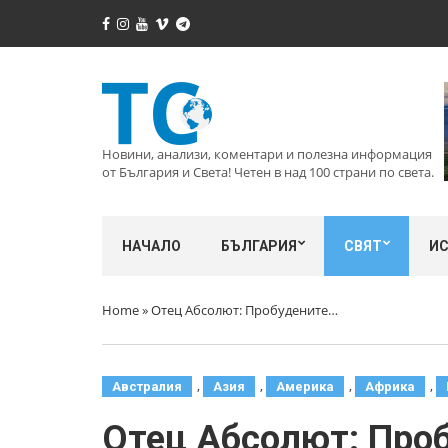
Новини, анализи, коментари и полезна информация
от България и Света! Четен в над 100 страни по света.
НАЧАЛО
БЪЛГАРИЯ
СВЯТ
И
Home
»
Отец Абсолют: Пробудените…
,
,
,
,
Австралия
Азия
Америка
Африка
Отец Абсолют: Про