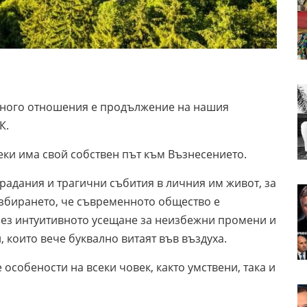
 много отношения е продължение на нашия
К.
секи има свой собствен път към Възнесението.
радания и трагични събития в личния им живот, за
азбирането, че съвременното общество е
през интуитивното усещане за неизбежни промени и
 които вече буквално витаят във въздуха.
особености на всеки човек, както умствени, така и