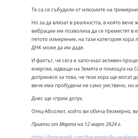
Те са се събудили от илюзиите на тримерния
Но за да влязат в реалността, в която вече
вибрации им позволиха да се преместят в 
петото измерение, на тази категория хора 
ДНК може да им даде.
И фактът, че сега е започнал активен проц
енергии, идващи на Земята и помощта на Си
допринесе за това, че тези хора ще могат д
вече има пробудени не само умствено, но и
Днес ще спрем дотук.
Отец-Абсолют, който ви обича безмерно, в
Прието от Марта на 12 март 2024 г.
https://bgprevedi.com/the-mentally-awakene