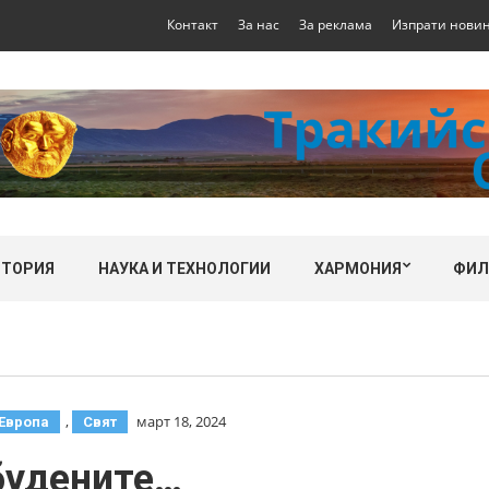
Контакт
За нас
За реклама
Изпрати нови
СТОРИЯ
НАУКА И ТЕХНОЛОГИИ
ХАРМОНИЯ
ФИ
,
март 18, 2024
Европа
Свят
будените…