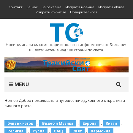
Контакт
За нас
За реклама
Изпрати новина
Изпрати обява
Изпрати събитие
Поверителност
Новини, анализи, коментари и полезна информация от България
и Света! Четен в над 100 страни по света.
MENU
Home
»
Добро пожаловать в путешествие духовного открытия и
личного роста!
,
,
,
,
Близък изток
Видео и Музика
Европа
Китай
,
,
,
,
Религия
Русия
САЩ
Свят
Хармония