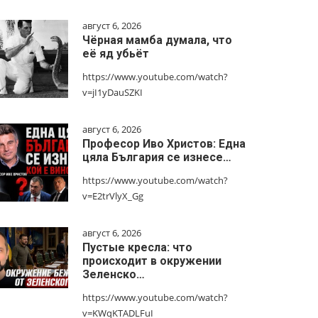
август 6, 2026
Чёрная мамба думала, что
её яд убьёт
https://www.youtube.com/watch?
v=jI1yDauSZKI
август 6, 2026
Професор Иво Христов: Една
цяла България се изнесе…
https://www.youtube.com/watch?
v=E2trVlyX_Gg
август 6, 2026
Пустые кресла: что
происходит в окружении
Зеленско…
https://www.youtube.com/watch?
v=KWqKTADLFuI