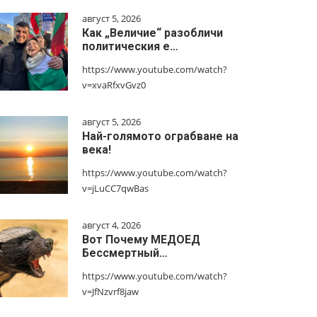
август 5, 2026
Как „Величие“ разобличи
политическия е…
https://www.youtube.com/watch?
v=xvaRfxvGvz0
август 5, 2026
Най-голямото ограбване на
века!
https://www.youtube.com/watch?
v=jLuCC7qwBas
август 4, 2026
Вот Почему МЕДОЕД
Бессмертный…
https://www.youtube.com/watch?
v=JfNzvrf8jaw