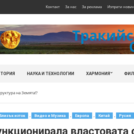
Контакт
За нас
За реклама
Изпрати нови
СТОРИЯ
НАУКА И ТЕХНОЛОГИИ
ХАРМОНИЯ
ФИ
труктура на Земята!?
,
,
,
,
Близък изток
Видео и Музика
Европа
Китай
Русия
функционирала властовата 