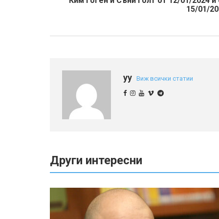
Ким Гоген и Съни Голт от 12/01/2024 и
15/01/2
yy
Виж всички статии
Други интересни