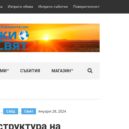
на
Изпрати обява
Изпрати събитие
Поверителност
ЛМИ
СЪБИТИЯ
МАГАЗИН
,
,
януари 28, 2024
САЩ
Свят
структура на