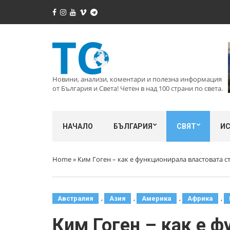
Новини, анализи, коментари и полезна информация
от България и Света! Четен в над 100 страни по света.
НАЧАЛО
БЪЛГАРИЯ
СВЯТ
И
Home
»
Ким Гоген – как е функционирала властовата с
,
,
,
,
Австралия
Азия
Америка
Африка
Ким Гоген – как е 