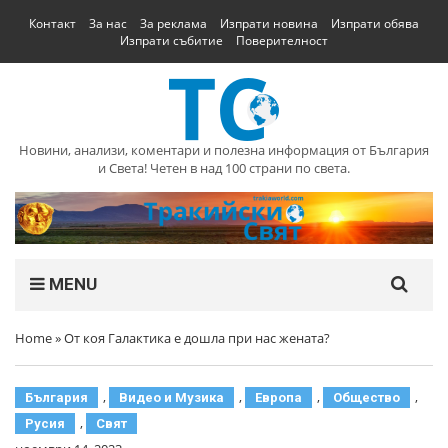
Контакт
За нас
За реклама
Изпрати новина
Изпрати обява
Изпрати събитие
Поверителност
Новини, анализи, коментари и полезна информация от България
и Света! Четен в над 100 страни по света.
MENU
Home
»
От коя Галактика е дошла при нас жената?
,
,
,
,
България
Видео и Музика
Европа
Общество
,
Русия
Свят