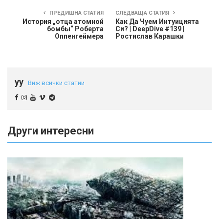
ПРЕДИШНА СТАТИЯ
СЛЕДВАЩА СТАТИЯ
История „отца атомной
Как Да Чуем Интуицията
бомбы“ Роберта
Си? | DeepDive #139 |
Оппенгеймера
Ростислав Карашки
yy
Виж всички статии
Други интересни