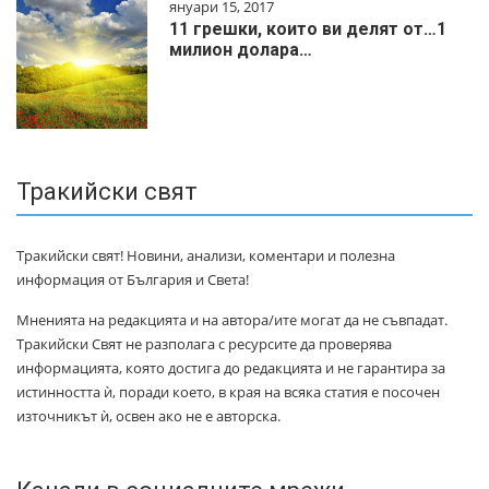
януари 15, 2017
11 грешки, които ви делят от…1
милиoн дoлapa…
Тракийски свят
Тракийски свят! Новини, анализи, коментари и полезна
информация от България и Света!
Мненията на редакцията и на автора/ите могат да не съвпадат.
Тракийски Свят не разполага с ресурсите да проверява
информацията, която достига до редакцията и не гарантира за
истинността ѝ, поради което, в края на всяка статия е посочен
източникът ѝ, освен ако не е авторска.