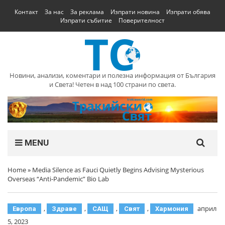
Контакт
За нас
За реклама
Изпрати новина
Изпрати обява
Изпрати събитие
Поверителност
Новини, анализи, коментари и полезна информация от България
и Света! Четен в над 100 страни по света.
MENU
Home
»
Media Silence as Fauci Quietly Begins Advising Mysterious
Overseas “Anti-Pandemic” Bio Lab
,
,
,
,
април
Европа
Здраве
САЩ
Свят
Хармония
5, 2023