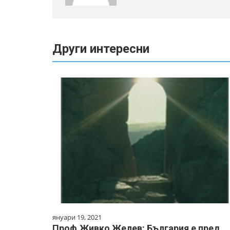
Други интересни
януари 19, 2021
Проф.Живко Желев: България е пред