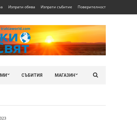
на
Изпрати обява
Изпрати събитие
Поверителност
ЛМИ
СЪБИТИЯ
МАГАЗИН
2023