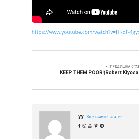
https://www.youtube.com/watch?v=HKdF-4gy
ПРЕДИШНА СТА
KEEP THEM POOR!(Robert Kiyosak
yy
Виж всички статии