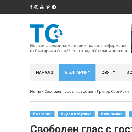
Новини, анализи, коментари и полезна информация
от България и Света! Четен в над 100 страни по света.
НАЧАЛО
БЪЛГАРИЯ
СВЯТ
И
Home
»
Свободен глас с гост доцент Григор Сарийски
,
,
,
България
Видео и Музика
Икономика
Свободен глас с го