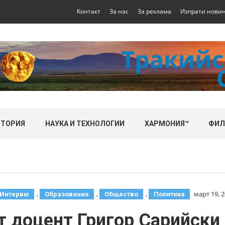
Контакт
За нас
За реклама
Изпрати нови
СТОРИЯ
НАУКА И ТЕХНОЛОГИИ
ХАРМОНИЯ
ФИ
,
,
,
март 19, 
Интервю
Образование
Общество
Политика
ст доцент Григор Сарийски