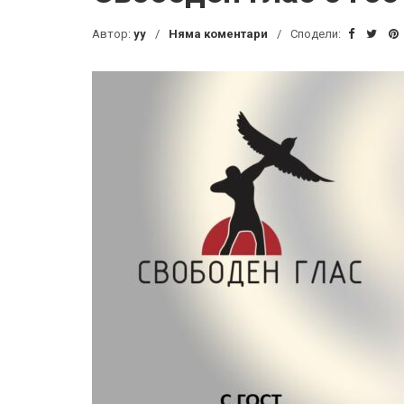
Автор:
yy
Няма коментари
Сподели: