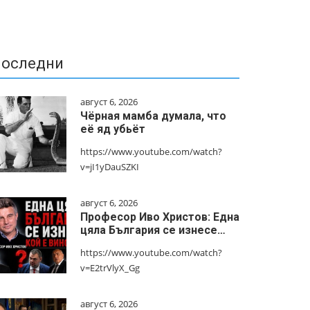
оследни
август 6, 2026
Чёрная мамба думала, что
её яд убьёт
https://www.youtube.com/watch?
v=jI1yDauSZKI
август 6, 2026
Професор Иво Христов: Една
цяла България се изнесе…
https://www.youtube.com/watch?
v=E2trVlyX_Gg
август 6, 2026