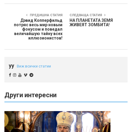
ПРЕДИШНА СТАТИЯ
СЛЕДВАЩА СТАТИЯ
Дэвид Копперфильд
НА ПЛАНЕТАТА ЗЕМЯ
потряс весь мир новым
ЖИВЕЯТ ЗОМБИТА!
фокусом и поведал
величайшую тайну всех
иллюзионистов!
yy
Виж всички статии
Други интересни