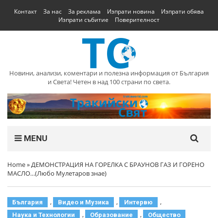
Контакт
За нас
За реклама
Изпрати новина
Изпрати обява
Изпрати събитие
Поверителност
Новини, анализи, коментари и полезна информация от България
и Света! Четен в над 100 страни по света.
MENU
Home
»
ДЕМОНСТРАЦИЯ НА ГОРЕЛКА С БРАУНОВ ГАЗ И ГОРЕНО
МАСЛО…(Любо Мулетаров знае)
,
,
,
България
Видео и Музика
Интервю
,
,
Наука и Технологии
Образование
Общество