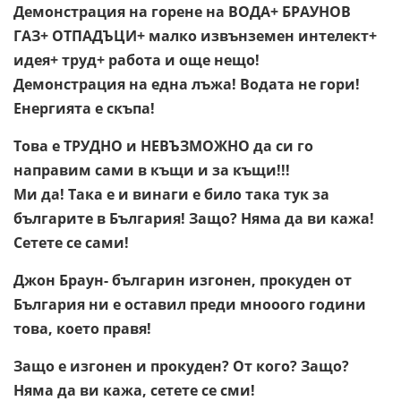
Демонстрация на горене на ВОДА+ БРАУНОВ
ГАЗ+ ОТПАДЪЦИ+ малко извънземен интелект+
идея+ труд+ работа и още нещо!
Демонстрация на една лъжа! Водата не гори!
Енергията е скъпа!
Това е ТРУДНО и НЕВЪЗМОЖНО да си го
направим сами в къщи и за къщи!!!
Ми да! Така е и винаги е било така тук за
българите в България! Защо? Няма да ви кажа!
Сетете се сами!
Джон Браун- българин изгонен, прокуден от
България ни е оставил преди мнооого години
това, което правя!
Защо е изгонен и прокуден? От кого? Защо?
Няма да ви кажа, сетете се сми!