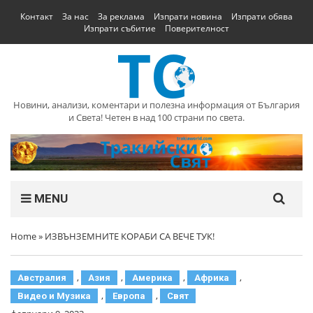
Контакт
За нас
За реклама
Изпрати новина
Изпрати обява
Изпрати събитие
Поверителност
Новини, анализи, коментари и полезна информация от България
и Света! Четен в над 100 страни по света.
MENU
Home
»
ИЗВЪНЗЕМНИТЕ КОРАБИ СА ВЕЧЕ ТУК!
,
,
,
,
Австралия
Азия
Америка
Африка
,
,
Видео и Музика
Европа
Свят