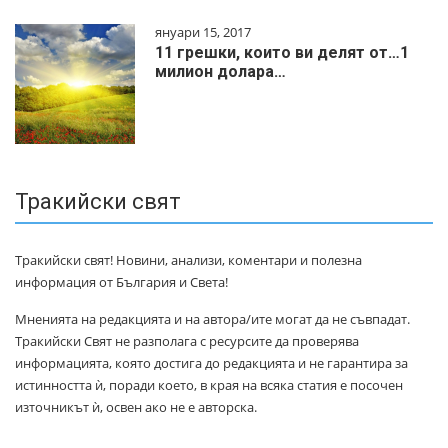
януари 15, 2017
11 грешки, които ви делят от…1
милиoн дoлapa…
Тракийски свят
Тракийски свят! Новини, анализи, коментари и полезна
информация от България и Света!
Мненията на редакцията и на автора/ите могат да не съвпадат.
Тракийски Свят не разполага с ресурсите да проверява
информацията, която достига до редакцията и не гарантира за
истинността ѝ, поради което, в края на всяка статия е посочен
източникът ѝ, освен ако не е авторска.