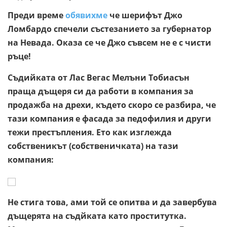
Преди време
обявихме
че шерифът Джо
Ломбардо спечели състезанието за губернатор
на Невада. Оказа се че Джо съвсем не е с чисти
ръце!
Съдийката от Лас Вегас Мелъни Тобиасън
праща дъщеря си да работи в компания за
продажба на дрехи, където скоро се разбира, че
тази компания е фасада за педофилия и други
тежи престъпления. Ето как изглежда
собственикът (собственичката) на тази
компания:
Не стига това, ами той се опитва и да завербува
дъщерята на съдйката като проститутка.