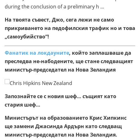
На твоята съвест, Джо, сега лежи не само
прикриването на педофилския трафик но и това
„самоубийство“!
Фанатик на локдауните
, който заплашваше да
преследва не-набодените, ще стане следващият
министър-председател на Нова Зеландия
Запознайте се с новия шеф… същият като
стария шеф…
Министърът на образованието Крис Хипкинс
ще замени Джасинда Ардърн като следващ
министър-председател на Нова Зеландия.