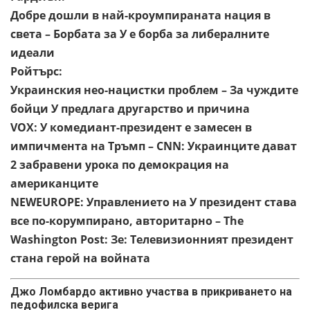
Добре дошли в най-кроумпираната нация в
света – Борбата за У е борба за либералните
идеали
Ройтърс:
Украинския нео-нацистки проблем – За чуждите
бойци У предлага другарство и причина
VOX: У комедиант-президент е замесен в
импичмента на Тръмп – CNN: Украинците дават
2 забравени урока по демокрация на
американците
NEWEUROPE: Управлението на У президент става
все по-корумпирано, авторитарно – The
Washington Post: Зе: Телевизионният президент
стана герой на войната
Джо Ломбардо активно участва в прикриването на
педофилска верига