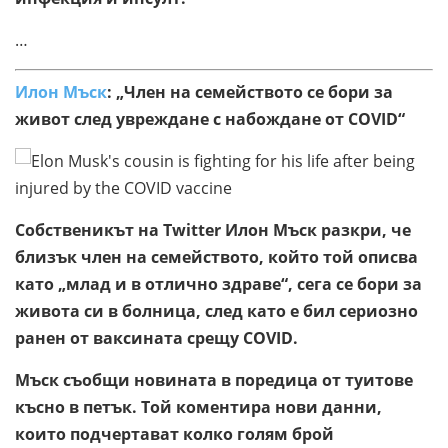
…
Илон Мъск
: „Член на семейството се бори за
живот след увреждане с набождане от COVID“
Собственикът на Twitter Илон Мъск разкри, че
близък член на семейството, който той описва
като „млад и в отлично здраве“, сега се бори за
живота си в болница, след като е бил сериозно
ранен от ваксината срещу COVID.
Мъск съобщи новината в поредица от туитове
късно в петък. Той коментира нови данни,
които подчертават колко голям брой