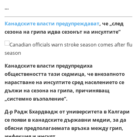
…
Канадските власти предупреждават
, че „след
сезона на грипа идва сезонът на инсултите“
Канадските власти предупредиха
обществеността тази седмица, че внезапното
нарастване на инсултите сред населението се
дължи на сезона на грипа, причиняващ
„системно възпаление“.
Д-р Радж Бхардвадж от университета в Калгари
се появи в канадските държавни медии, за да
обясни предполагаемата връзка между грип,
инфекция и инсулт.