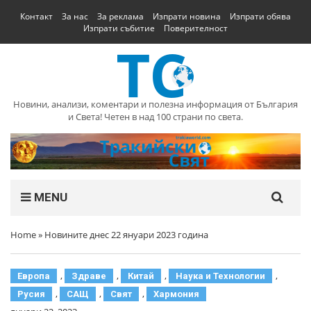
Контакт
За нас
За реклама
Изпрати новина
Изпрати обява
Изпрати събитие
Поверителност
Новини, анализи, коментари и полезна информация от България
и Света! Четен в над 100 страни по света.
MENU
Home
»
Новините днес 22 януари 2023 година
,
,
,
,
Европа
Здраве
Китай
Наука и Технологии
,
,
,
Русия
САЩ
Свят
Хармония