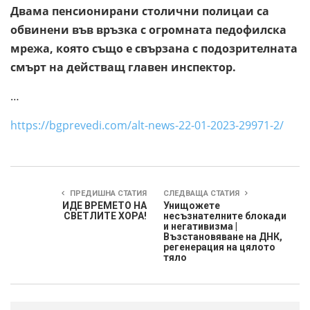
Двама пенсионирани столични полицаи са
обвинени във връзка с огромната педофилска
мрежа, която също е свързана с подозрителната
смърт на действащ главен инспектор.
…
https://bgprevedi.com/alt-news-22-01-2023-29971-2/
ПРЕДИШНА СТАТИЯ
СЛЕДВАЩА СТАТИЯ
ИДЕ ВРЕМЕТО НА
Унищожете
СВЕТЛИТЕ ХОРА!
несъзнателните блокади
и негативизма |
Възстановяване на ДНК,
регенерация на цялото
тяло