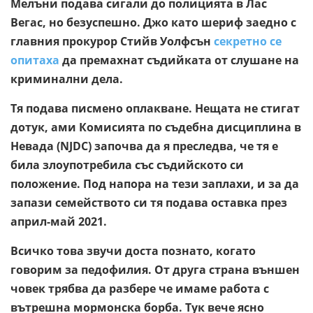
Мелъни подава сигали до полицията в Лас
Вегас, но безуспешно. Джо като шериф заедно с
главния прокурор Стийв Уолфсън
секретно се
опитаха
да премахнат съдийката от слушане на
криминални дела.
Тя подава писмено оплакване. Нещата не стигат
дотук, ами Комисията по съдебна дисциплина в
Невада (NJDC) започва да я преследва, че тя е
била злоупотребила със съдийското си
положение. Под напора на тези заплахи, и за да
запази семейството си тя подава оставка през
април-май 2021.
Всичко това звучи доста познато, когато
говорим за педофилия. От друга страна външен
човек трябва да разбере че имаме работа с
вътрешна мормонска борба. Тук вече ясно