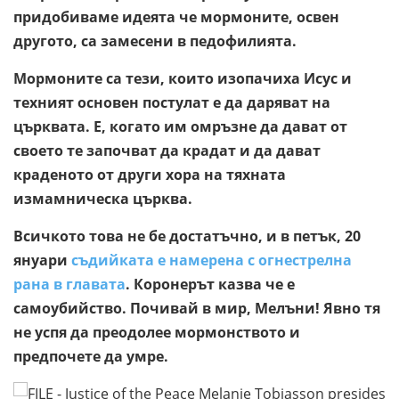
придобиваме идеята че мормоните, освен
другото, са замесени в педофилията.
Мормоните са тези, които изопачиха Исус и
техният основен постулат е да даряват на
църквата. Е, когато им омръзне да дават от
своето те започват да крадат и да дават
краденото от други хора на тяхната
измамническа църква.
Всичкото това не бе достатъчно, и в петък, 20
януари
съдийката е намерена с огнестрелна
рана в главата
. Коронерът казва че е
самоубийство. Почивай в мир, Мелъни! Явно тя
не успя да преодолее мормонството и
предпочете да умре.