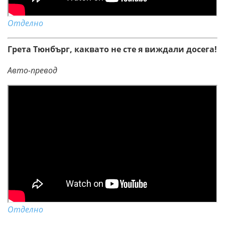
Отделно
Грета Тюнбърг, каквато не сте я виждали досега!
Авто-превод
Отделно