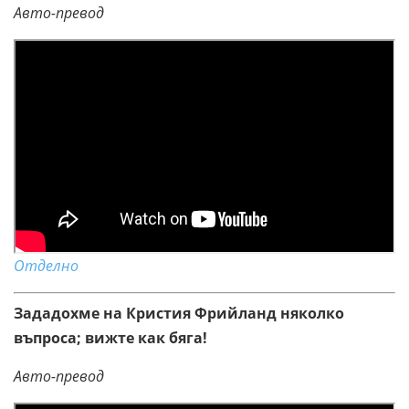
Авто-превод
Отделно
Зададохме на Кристия Фрийланд няколко
въпроса; вижте как бяга!
Авто-превод