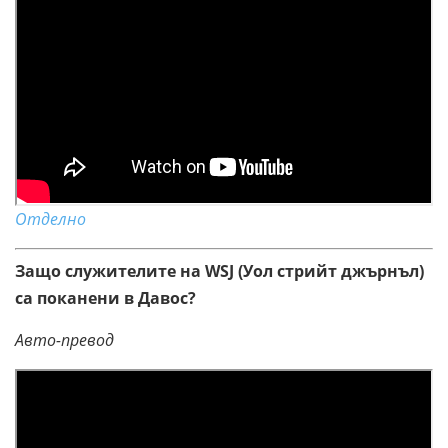
Отделно
Защо служителите на WSJ (Уол стрийт джърнъл)
са поканени в Давос?
Авто-превод