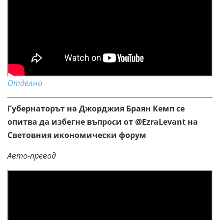
Отделно
Губернаторът на Джорджия Браян Кемп се
опитва да избегне въпроси от @EzraLevant на
Световния икономически форум
Авто-превод