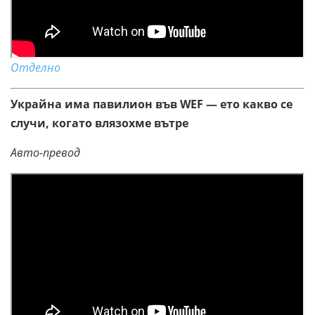
Отделно
Украйна има павилион във WEF — ето какво се
случи, когато влязохме вътре
Авто-превод