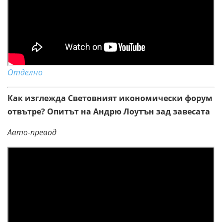
Отделно
Как изглежда Световният икономически форум
отвътре? Опитът на Андрю Лоутън зад завесата
Авто-превод