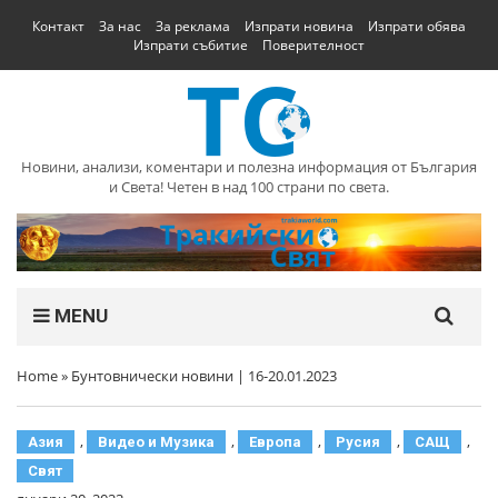
Контакт
За нас
За реклама
Изпрати новина
Изпрати обява
Изпрати събитие
Поверителност
Новини, анализи, коментари и полезна информация от България
и Света! Четен в над 100 страни по света.
MENU
Home
»
Бунтовнически новини | 16-20.01.2023
,
,
,
,
,
Азия
Видео и Музика
Европа
Русия
САЩ
Свят