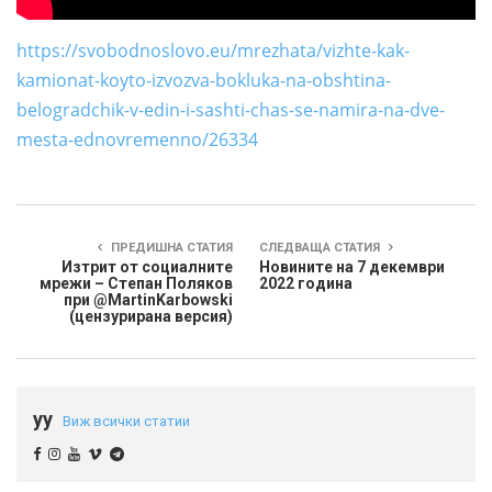
https://svobodnoslovo.eu/mrezhata/vizhte-kak-
kamionat-koyto-izvozva-bokluka-na-obshtina-
belogradchik-v-edin-i-sashti-chas-se-namira-na-dve-
mesta-ednovremenno/26334
ПРЕДИШНА СТАТИЯ
СЛЕДВАЩА СТАТИЯ
Изтрит от социалните
Новините на 7 декември
мрежи – Степан Поляков
2022 година
при @MartinKarbowski
(цензурирана версия)
yy
Виж всички статии