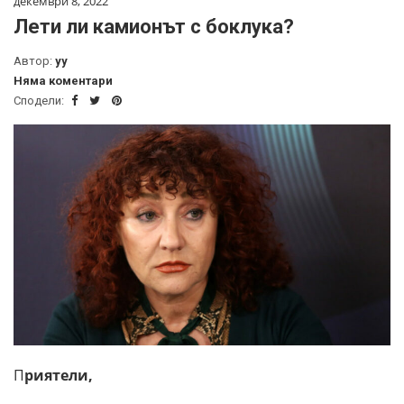
декември 8, 2022
Лети ли камионът с боклука?
Автор:
yy
Няма коментари
Сподели:
П
риятели,