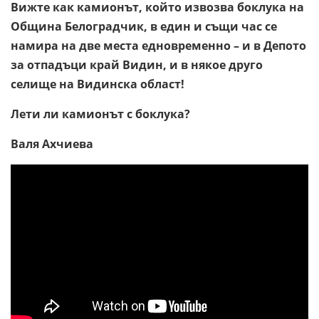
Вижте как камионът, който извозва боклука на
Община Белоградчик, в един и същи час се
намира на две места едновременно – и в Депото
за отпадъци край Видин, и в някое друго
селище на Видинска област!
Лети ли камионът с боклука?
Валя Ахчиева