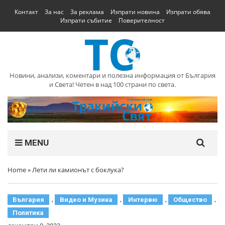
Контакт
За нас
За реклама
Изпрати новина
Изпрати обява
Изпрати събитие
Поверителност
Новини, анализи, коментари и полезна информация от България
и Света! Четен в над 100 страни по света.
MENU
Home
»
Лети ли камионът с боклука?
,
,
,
,
България
Видео и Музика
Интервю
Общество
Политика