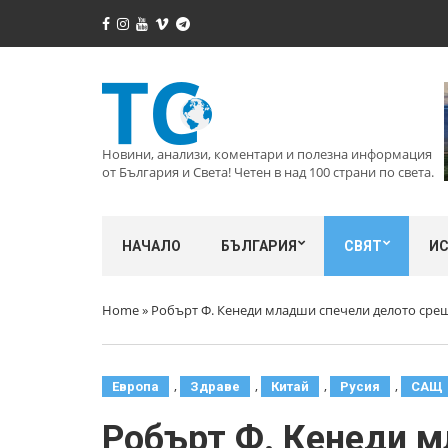
Новини, анализи, коментари и полезна информация
от България и Света! Четен в над 100 страни по света.
НАЧАЛО
БЪЛГАРИЯ
СВЯТ
И
Home
»
Робърт Ф. Кенеди младши спечели делото срещ
,
,
,
,
Европа
Здраве
Китай
Русия
САЩ
Робърт Ф. Кенеди м