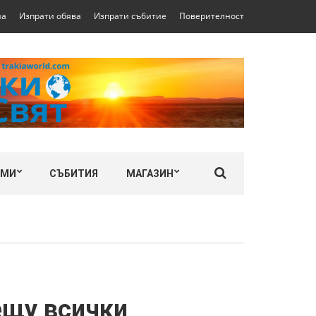
на
Изпрати обява
Изпрати събитие
Поверителност
ЛМИ
СЪБИТИЯ
МАГАЗИН
ещу всички