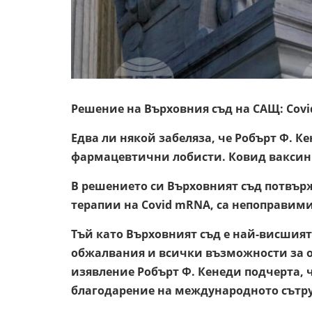
Решение на Върховния съд на САЩ: Covi
Едва ли някой забеляза, че Робърт Ф. 
фармацевтични лобисти. Ковид ваксини
В решението си Върховният съд потвър
терапии на Covid mRNA, са непоправими
Тъй като Върховният съд е най-висшият
обжалвания и всички възможности за о
изявление Робърт Ф. Кенеди подчерта, ч
благодарение на международното сътру