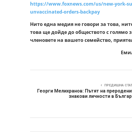
https://www.foxnews.com/us/
new-york-su
unvaccinated-
orders-backpay
Нито една медия не говори за това, нит
това ще дойде до обществото с голямо 
членовете на вашето семейство, прияте
Емилия Слав
ПРЕДИШНА СТА
Георги Мелихранов: Пътят на преродени
знакови личности в Българ