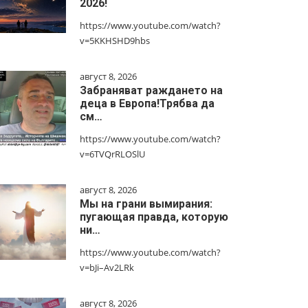
2026!
https://www.youtube.com/watch?
v=5KKHSHD9hbs
август 8, 2026
Забраняват раждането на
деца в Европа!Трябва да
см…
https://www.youtube.com/watch?
v=6TVQrRLOSlU
август 8, 2026
Мы на грани вымирания:
пугающая правда, которую
ни…
https://www.youtube.com/watch?
v=bJi–Av2LRk
август 8, 2026