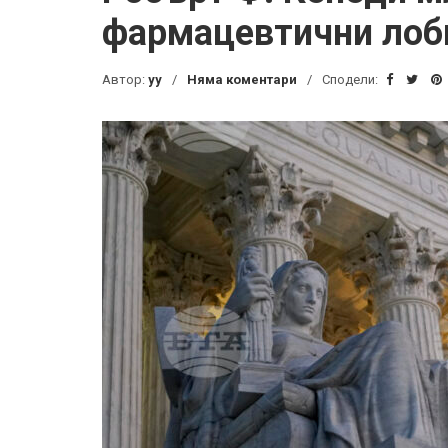
фармацевтични лоби
Автор:
yy
Няма коментари
Сподели: