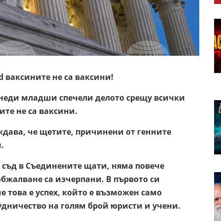
d ваксините не са ваксини!
Кенеди младши спечели делото срещу всички
те не са ваксини.
ждава, че щетите, причинени от генните
.
 съд в Съединените щати, няма повече
бжалване са изчерпани. В първото си
е това е успех, който е възможен само
дничество на голям брой юристи и учени.