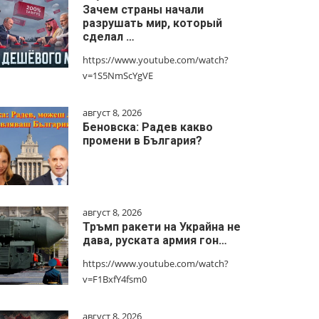
Зачем страны начали
разрушать мир, который
сделал …
https://www.youtube.com/watch?
v=1S5NmScYgVE
август 8, 2026
Беновска: Радев какво
промени в България?
август 8, 2026
Тръмп ракети на Украйна не
дава, руската армия гон…
https://www.youtube.com/watch?
v=F1BxfY4fsm0
август 8, 2026