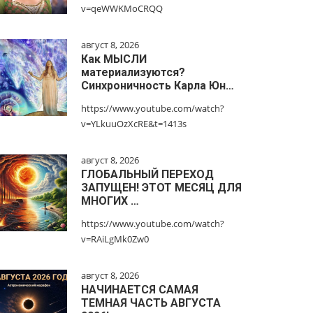
v=qeWWKMoCRQQ
август 8, 2026
Как МЫСЛИ
материализуются?
Синхроничность Карла Юн…
https://www.youtube.com/watch?
v=YLkuuOzXcRE&t=1413s
август 8, 2026
ГЛОБАЛЬНЫЙ ПЕРЕХОД
ЗАПУЩЕН! ЭТОТ МЕСЯЦ ДЛЯ
МНОГИХ …
https://www.youtube.com/watch?
v=RAiLgMk0Zw0
август 8, 2026
НАЧИНАЕТСЯ САМАЯ
ТЕМНАЯ ЧАСТЬ АВГУСТА