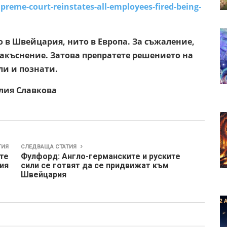
preme-court-
reinstates-all-employees-
fired-being-
о в Швейцария, нито в Европа. За съжаление,
закъснение. Затова препратете решението на
ли и познати.
кова
ТИЯ
СЛЕДВАЩА СТАТИЯ
те
Фулфорд: Англо-германските и руските
ия
сили се готвят да се придвижат към
Швейцария