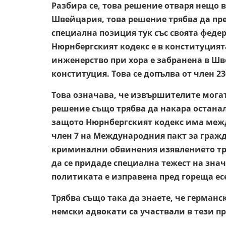
Разбира се, това решение отваря нещо в
Швейцария, това решение трябва да п
специална позиция тук със своята федер
Нюрнбергският кодекс е в конституцията 
инженерство при хора е забранена в Шв
конституция. Това се допълва от член 2
Това означава, че извършителите могат 
решение също трябва да накара останали
защото Нюрнбергският кодекс има межд
член 7 на Международния пакт за гражд
криминални обвинения изявлението тряб
да се придаде специална тежест на зна
политиката е изправена пред гореща ес
Трябва също така да знаете, че герман
немски адвокати са участвали в тези п