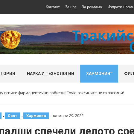
Контакт
За нас
За реклама
Изпрати нови
СТОРИЯ
НАУКА И ТЕХНОЛОГИИ
ХАРМОНИЯ
ФИ
у всички фармацевтични лобисти! Covid ваксините не са ваксини!
,
,
ноември 29, 2022
Свят
Хармония
ладши спечели делото ср