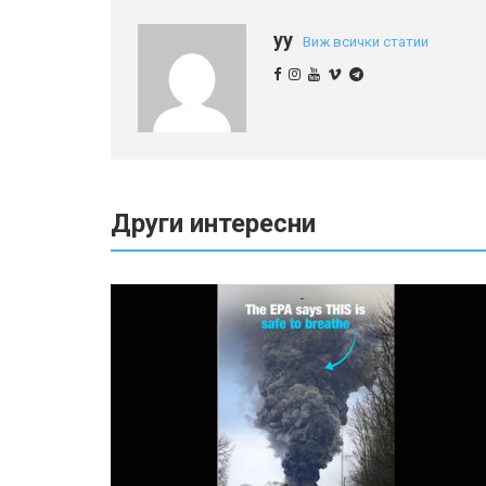
yy
Виж всички статии
Други интересни