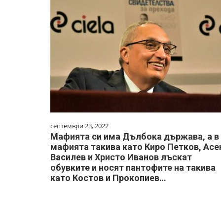
септември 23, 2022
Мафията си има Дълбока държава, а в
мафията такива като Киро Петков, Асе
Василев и Христо Иванов лъскат
обувките и носят пантофите на такива
като Костов и Прокопиев…