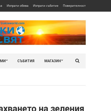
на
Изпрати обява
Изпрати събитие
Поверителност
ЛМИ
СЪБИТИЯ
МАГАЗИН
ахването на зеления