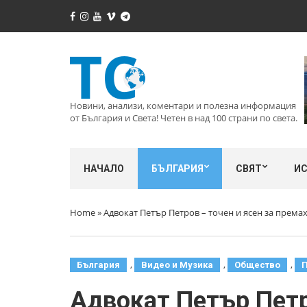
Новини, анализи, коментари и полезна информация
от България и Света! Четен в над 100 страни по света.
НАЧАЛО
БЪЛГАРИЯ
СВЯТ
И
Home
»
Адвокат Петър Петров – точен и ясен за према
,
,
,
България
Видео и Музика
Общество
П
Адвокат Петър Петр