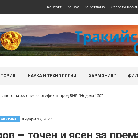
Контакт
За нас
За реклама
Изпрати нови
СТОРИЯ
НАУКА И ТЕХНОЛОГИИ
ХАРМОНИЯ
ФИ
хването на зеления сертификат пред БНР “Неделя 150”
януари 17, 2022
олитика
ов – точен и ясен за прем