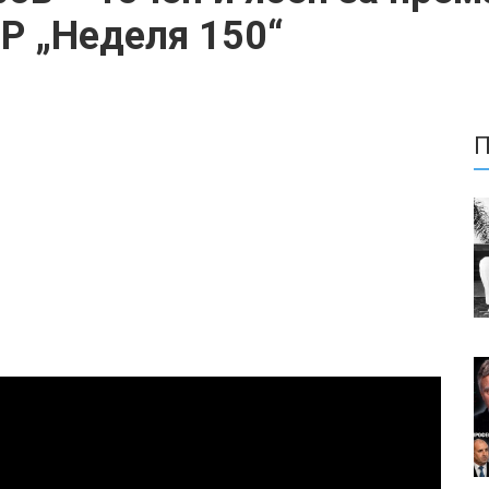
Р „Неделя 150“
П