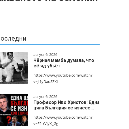
оследни
август 6, 2026
Чёрная мамба думала, что
её яд убьёт
https://www.youtube.com/watch?
v=jI1yDauSZKI
август 6, 2026
Професор Иво Христов: Една
цяла България се изнесе…
https://www.youtube.com/watch?
v=E2trVlyX_Gg