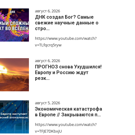
август 6, 2026
ДНК создал Бог? Самые
свежие научные данные о
стро…
https://www.youtube.com/watch?
v=TLfqcrq5ryw
август 6, 2026
ПРОГНОЗ снова Ухудшился!
Европу и Россию ждут
резк…
август 5, 2026
Экономическая катастрофа
в Европе // Закрываются п…
https://www.youtube.com/watch?
v=TFJE7DKbxjU