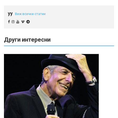
yy
Виж всички статии
Други интересни