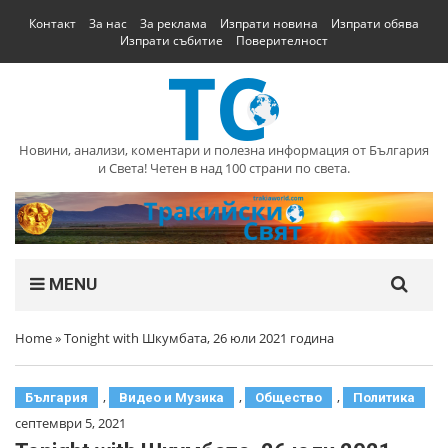
Контакт
За нас
За реклама
Изпрати новина
Изпрати обява
Изпрати събитие
Поверителност
Новини, анализи, коментари и полезна информация от България
и Света! Четен в над 100 страни по света.
MENU
Home
»
Tonight with Шкумбата, 26 юли 2021 година
,
,
,
България
Видео и Музика
Общество
Политика
септември 5, 2021