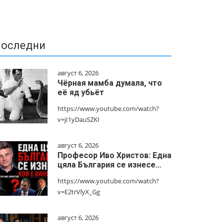
оследни
август 6, 2026
Чёрная мамба думала, что
её яд убьёт
https://www.youtube.com/watch?
v=jI1yDauSZKI
август 6, 2026
Професор Иво Христов: Една
цяла България се изнесе…
https://www.youtube.com/watch?
v=E2trVlyX_Gg
август 6, 2026