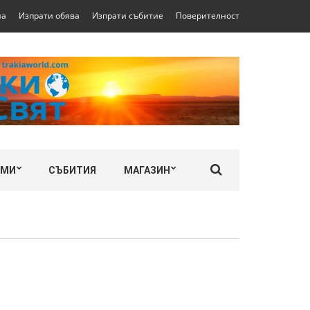
на
Изпрати обява
Изпрати събитие
Поверителност
ЛМИ
СЪБИТИЯ
МАГАЗИН