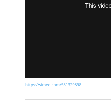
https://vimeo.com/581329898