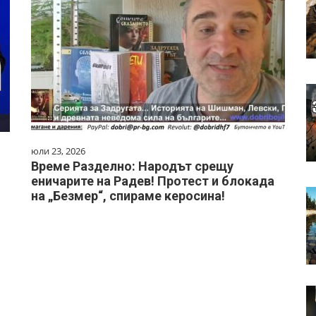
юли 23, 2026
Време Разделно: Народът срещу
еничарите на Радев! Протест и блокада
на „Безмер“, спираме керосина!