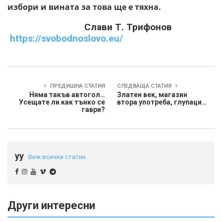
избори и вината за това ще е тяхна.
Слави Т. Трифонов
https://svobodnoslovo.eu/
ПРЕДИШНА СТАТИЯ
СЛЕДВАЩА СТАТИЯ
Няма такъв автогол…
Златен век, магазин
Усещате ли как тънко се
втора употреба, глупаци…
гаври?
yy
Виж всички статии
Други интересни