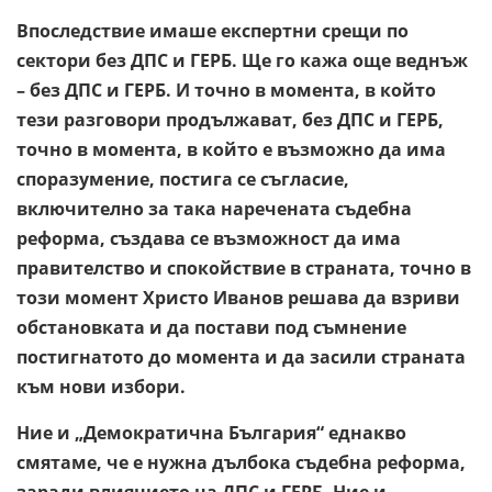
Впоследствие имаше експертни срещи по
сектори без ДПС и ГЕРБ. Ще го кажа още веднъж
– без ДПС и ГЕРБ. И точно в момента, в който
тези разговори продължават, без ДПС и ГЕРБ,
точно в момента, в който е възможно да има
споразумение, постига се съгласие,
включително за така наречената съдебна
реформа, създава се възможност да има
правителство и спокойствие в страната, точно в
този момент Христо Иванов решава да взриви
обстановката и да постави под съмнение
постигнатото до момента и да засили страната
към нови избори.
Ние и „Демократична България“ еднакво
смятаме, че е нужна дълбока съдебна реформа,
заради влиянието на ДПС и ГЕРБ. Ние и