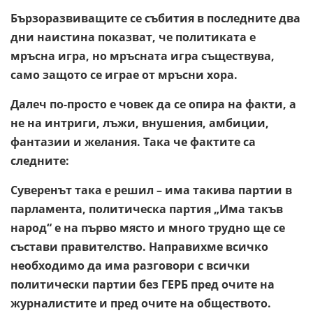
Бързоразвиващите се събития в последните два
дни наистина показват, че политиката е
мръсна игра, но мръсната игра съществува,
само защото се играе от мръсни хора.
Далеч по-просто е човек да се опира на факти, а
не на интриги, лъжи, внушения, амбиции,
фантазии и желания. Така че фактите са
следните:
Суверенът така е решил – има такива партии в
парламента, политическа партия „Има такъв
народ“ е на първо място и много трудно ще се
състави правителство. Направихме всичко
необходимо да има разговори с всички
политически партии без ГЕРБ пред очите на
журналистите и пред очите на обществото.