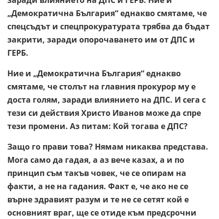
„Демократична България“ еднакво смятаме, че
спецсъдът и спецпрокуратурата трябва да бъдат
закрити, заради опорочаването им от ДПС и
ГЕРБ.
Ние и „Демократична България“ еднакво
смятаме, че столът на главния прокурор му е
доста голям, заради влиянието на ДПС. И сега с
тези си действия Христо Иванов може да спре
тези промени. Аз питам: Кой тогава е ДПС?
Защо го прави това? Нямам никаква представа.
Мога само да гадая, а аз вече казах, а и по
принцип съм такъв човек, че се опирам на
факти, а не на гадания. Факт е, че ако не се
върне здравият разум и те не се сетят кой е
основният враг, ще се отиде към предсрочни