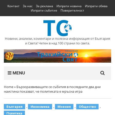
Контакт
За нас
За реклама
Изпрати новина
Изпрати обява
Изпрати събитие
Поверителност
Новини, анализи, коментари и полезна информация от България
и Света! Четен в над 100 страни по света.
MENU
Home
»
Бързоразвиващите се събития в последните два дни
наистина показват, че политиката е мръсна игра
,
,
,
,
България
Икономика
Мнения
Общество
Политика