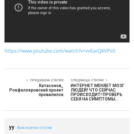
https://www.youtube.com/watch?v=vvEarQ6VPs0
ПРЕДИШНА СТАТИЯ
СЛЕДВАЩА СТАТИЯ
Катасонов_
ИНТЕРНЕТ МЕНЯЕТ МОЗГ
Poкфeллepoвcкий пpoeкт
ЛЮДЕЙ! ЧТО СЕЙЧАС
пpoвaлилcя
ПРОИСХОДИТ! ПРОВЕРЬ
СЕБЯ НА СИМПТОМЫ…
yy
Виж всички статии