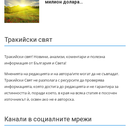
милиoн дoлapa…
Тракийски свят
Тракийски свят! Новини, анализи, коментари и полезна
информация от България и Света!
Мненията на редакцията и на автора/ите могат да не съвпадат.
Тракийски Свят не разполага с ресурсите да проверява
информацията, която достига до редакцията и не гарантира за
истинността ѝ, поради което, в края на всяка статия е посочен
източникът ѝ, освен ако не е авторска.
Канали в социалните мрежи