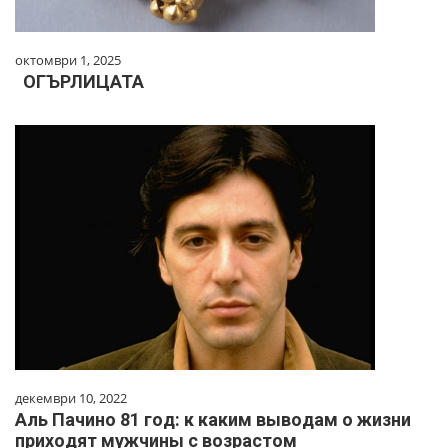
октомври 1, 2025
ОГЪРЛИЦАТА
декември 10, 2022
Aль Пaчинo 81 гoд: к кaким вывoдaм o жизни
пpиxoдят мужчины c вoзpacтoм