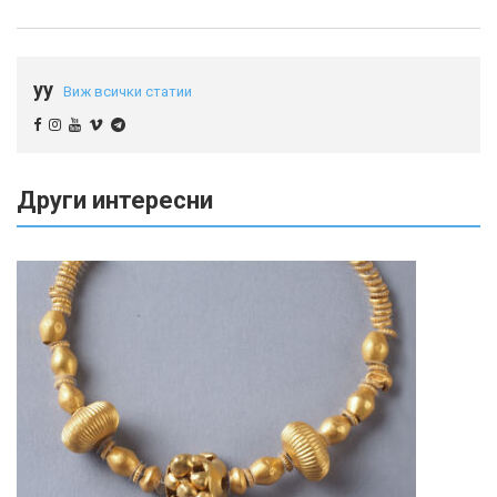
yy
Виж всички статии
Други интересни