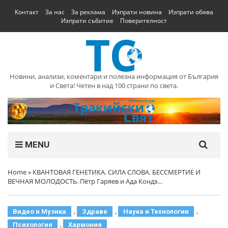
Контакт
За нас
За реклама
Изпрати новина
Изпрати обява
Изпрати събитие
Поверителност
Новини, анализи, коментари и полезна информация от България
и Света! Четен в над 100 страни по света.
MENU
Home
»
КВАНТОВАЯ ГЕНЕТИКА. СИЛА СЛОВА. БЕССМЕРТИЕ И
ВЕЧНАЯ МОЛОДОСТЬ. Пётр Гаряев и Ада Кондэ…
,
,
,
Видео и Музика
Здраве
Наука и Технологии
,
Психология
Хармония